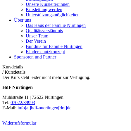
Unsere Kursleiter:innen
Kursleitung werden
Unterstützungsmöglichkeiten
Über uns
Das Haus der Familie Nürtingen
Qualitätsverständnis
Unser Team
Der Verein
Bündnis für Familie Nürtingen
Kinderschutzkonzept
Sponsoren und Partner
Kursdetails
/
Kursdetails
Der Kurs steht leider nicht mehr zur Verfügung.
HdF Nürtingen
Mühlstraße 11 | 72622 Nürtingen
Tel:
07022/39993
E-Mail:
info[at]hdf-nuertingen[dot]de
Widerrufsformular