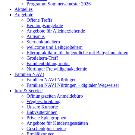
Programm Sommersemester 2026
Aktuelles
Angebote
Offene Treffs
Beratungsangebote
Angebote für Alleinerziehende
Autismus
Sternenkindeltern
wellcome und Leihgroßeltern
Elternpraktikum für Jugendliche mit Babysimulatoren
Großeltern-Treff
Familienbildung mobil
Nürtinger Freiwilligenakademie
Familien NAVI
Familien NAVI Nürtingen
Familien NAVI Nürtingen – digitaler Wegweiser
Info & Service
Öffnungszeiten Anmeldebüro
Wegbeschreibung
Unsere Kursorte
Babysitter:innen
Private Spielgruppen
Angebote für Kindertagesstätten
Geschenkgutscheine
Ermäßigungen