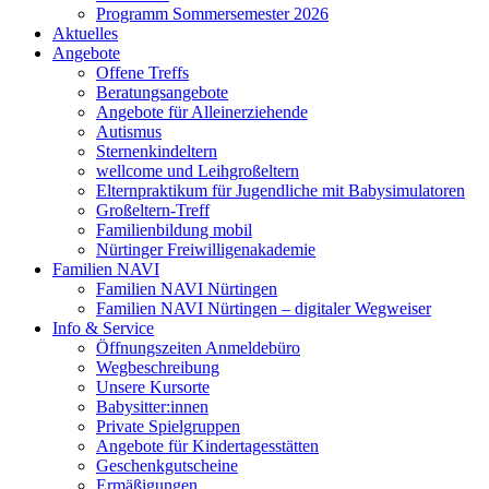
Programm Sommersemester 2026
Aktuelles
Angebote
Offene Treffs
Beratungsangebote
Angebote für Alleinerziehende
Autismus
Sternenkindeltern
wellcome und Leihgroßeltern
Elternpraktikum für Jugendliche mit Babysimulatoren
Großeltern-Treff
Familienbildung mobil
Nürtinger Freiwilligenakademie
Familien NAVI
Familien NAVI Nürtingen
Familien NAVI Nürtingen – digitaler Wegweiser
Info & Service
Öffnungszeiten Anmeldebüro
Wegbeschreibung
Unsere Kursorte
Babysitter:innen
Private Spielgruppen
Angebote für Kindertagesstätten
Geschenkgutscheine
Ermäßigungen