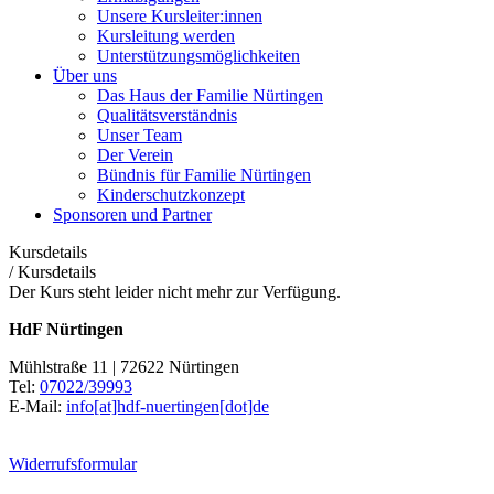
Unsere Kursleiter:innen
Kursleitung werden
Unterstützungsmöglichkeiten
Über uns
Das Haus der Familie Nürtingen
Qualitätsverständnis
Unser Team
Der Verein
Bündnis für Familie Nürtingen
Kinderschutzkonzept
Sponsoren und Partner
Kursdetails
/
Kursdetails
Der Kurs steht leider nicht mehr zur Verfügung.
HdF Nürtingen
Mühlstraße 11 | 72622 Nürtingen
Tel:
07022/39993
E-Mail:
info[at]hdf-nuertingen[dot]de
Widerrufsformular