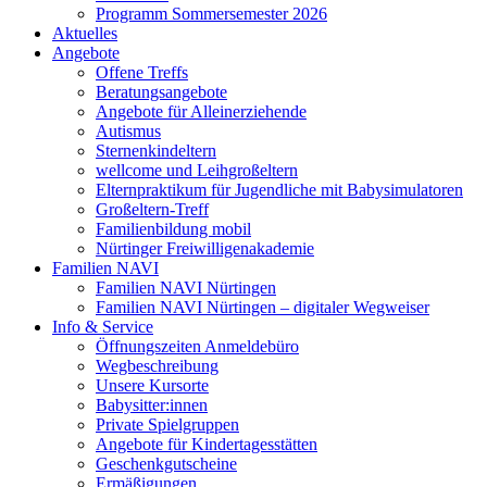
Programm Sommersemester 2026
Aktuelles
Angebote
Offene Treffs
Beratungsangebote
Angebote für Alleinerziehende
Autismus
Sternenkindeltern
wellcome und Leihgroßeltern
Elternpraktikum für Jugendliche mit Babysimulatoren
Großeltern-Treff
Familienbildung mobil
Nürtinger Freiwilligenakademie
Familien NAVI
Familien NAVI Nürtingen
Familien NAVI Nürtingen – digitaler Wegweiser
Info & Service
Öffnungszeiten Anmeldebüro
Wegbeschreibung
Unsere Kursorte
Babysitter:innen
Private Spielgruppen
Angebote für Kindertagesstätten
Geschenkgutscheine
Ermäßigungen