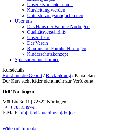
Unsere Kursleiter:innen
Kursleitung werden
Unterstützungsmöglichkeiten
Über uns
Das Haus der Familie Nürtingen
Qualitätsverständnis
Unser Team
Der Verein
Bündnis für Familie Nürtingen
Kinderschutzkonzept
Sponsoren und Partner
Kursdetails
Rund um die Geburt
/
Rückbildung
/
Kursdetails
Der Kurs steht leider nicht mehr zur Verfügung.
HdF Nürtingen
Mühlstraße 11 | 72622 Nürtingen
Tel:
07022/39993
E-Mail:
info[at]hdf-nuertingen[dot]de
Widerrufsformular