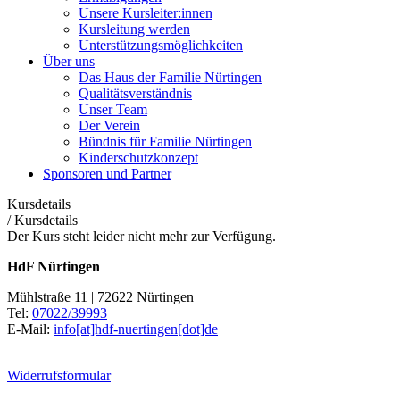
Unsere Kursleiter:innen
Kursleitung werden
Unterstützungsmöglichkeiten
Über uns
Das Haus der Familie Nürtingen
Qualitätsverständnis
Unser Team
Der Verein
Bündnis für Familie Nürtingen
Kinderschutzkonzept
Sponsoren und Partner
Kursdetails
/
Kursdetails
Der Kurs steht leider nicht mehr zur Verfügung.
HdF Nürtingen
Mühlstraße 11 | 72622 Nürtingen
Tel:
07022/39993
E-Mail:
info[at]hdf-nuertingen[dot]de
Widerrufsformular