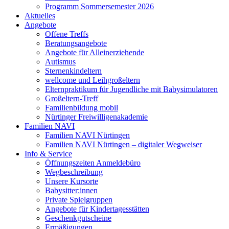
Programm Sommersemester 2026
Aktuelles
Angebote
Offene Treffs
Beratungsangebote
Angebote für Alleinerziehende
Autismus
Sternenkindeltern
wellcome und Leihgroßeltern
Elternpraktikum für Jugendliche mit Babysimulatoren
Großeltern-Treff
Familienbildung mobil
Nürtinger Freiwilligenakademie
Familien NAVI
Familien NAVI Nürtingen
Familien NAVI Nürtingen – digitaler Wegweiser
Info & Service
Öffnungszeiten Anmeldebüro
Wegbeschreibung
Unsere Kursorte
Babysitter:innen
Private Spielgruppen
Angebote für Kindertagesstätten
Geschenkgutscheine
Ermäßigungen