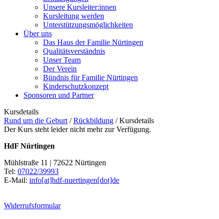
Unsere Kursleiter:innen
Kursleitung werden
Unterstützungsmöglichkeiten
Über uns
Das Haus der Familie Nürtingen
Qualitätsverständnis
Unser Team
Der Verein
Bündnis für Familie Nürtingen
Kinderschutzkonzept
Sponsoren und Partner
Kursdetails
Rund um die Geburt
/
Rückbildung
/
Kursdetails
Der Kurs steht leider nicht mehr zur Verfügung.
HdF Nürtingen
Mühlstraße 11 | 72622 Nürtingen
Tel:
07022/39993
E-Mail:
info[at]hdf-nuertingen[dot]de
Widerrufsformular