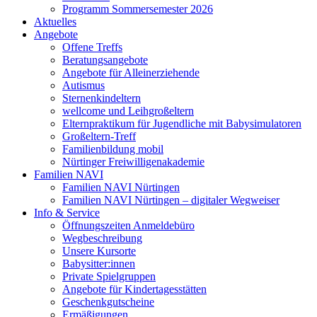
Programm Sommersemester 2026
Aktuelles
Angebote
Offene Treffs
Beratungsangebote
Angebote für Alleinerziehende
Autismus
Sternenkindeltern
wellcome und Leihgroßeltern
Elternpraktikum für Jugendliche mit Babysimulatoren
Großeltern-Treff
Familienbildung mobil
Nürtinger Freiwilligenakademie
Familien NAVI
Familien NAVI Nürtingen
Familien NAVI Nürtingen – digitaler Wegweiser
Info & Service
Öffnungszeiten Anmeldebüro
Wegbeschreibung
Unsere Kursorte
Babysitter:innen
Private Spielgruppen
Angebote für Kindertagesstätten
Geschenkgutscheine
Ermäßigungen