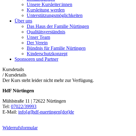
Unsere Kursleiter:innen
Kursleitung werden
Unterstützungsmöglichkeiten
Über uns
Das Haus der Familie Nürtingen
Qualitätsverständnis
Unser Team
Der Verein
Bündnis für Familie Nürtingen
Kinderschutzkonzept
Sponsoren und Partner
Kursdetails
/
Kursdetails
Der Kurs steht leider nicht mehr zur Verfügung.
HdF Nürtingen
Mühlstraße 11 | 72622 Nürtingen
Tel:
07022/39993
E-Mail:
info[at]hdf-nuertingen[dot]de
Widerrufsformular