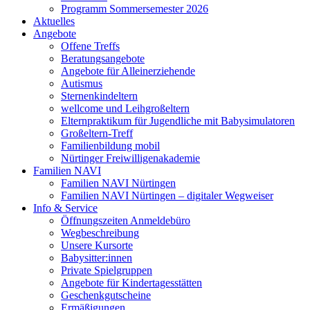
Programm Sommersemester 2026
Aktuelles
Angebote
Offene Treffs
Beratungsangebote
Angebote für Alleinerziehende
Autismus
Sternenkindeltern
wellcome und Leihgroßeltern
Elternpraktikum für Jugendliche mit Babysimulatoren
Großeltern-Treff
Familienbildung mobil
Nürtinger Freiwilligenakademie
Familien NAVI
Familien NAVI Nürtingen
Familien NAVI Nürtingen – digitaler Wegweiser
Info & Service
Öffnungszeiten Anmeldebüro
Wegbeschreibung
Unsere Kursorte
Babysitter:innen
Private Spielgruppen
Angebote für Kindertagesstätten
Geschenkgutscheine
Ermäßigungen