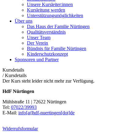
Unsere Kursleiter:innen
Kursleitung werden
Unterstützungsmöglichkeiten
Über uns
Das Haus der Familie Nürtingen
Qualitätsverständnis
Unser Team
Der Verein
Bündnis für Familie Nürtingen
Kinderschutzkonzept
Sponsoren und Partner
Kursdetails
/
Kursdetails
Der Kurs steht leider nicht mehr zur Verfügung.
HdF Nürtingen
Mühlstraße 11 | 72622 Nürtingen
Tel:
07022/39993
E-Mail:
info[at]hdf-nuertingen[dot]de
Widerrufsformular