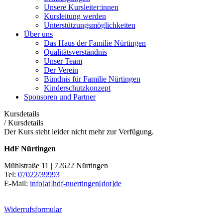
Unsere Kursleiter:innen
Kursleitung werden
Unterstützungsmöglichkeiten
Über uns
Das Haus der Familie Nürtingen
Qualitätsverständnis
Unser Team
Der Verein
Bündnis für Familie Nürtingen
Kinderschutzkonzept
Sponsoren und Partner
Kursdetails
/
Kursdetails
Der Kurs steht leider nicht mehr zur Verfügung.
HdF Nürtingen
Mühlstraße 11 | 72622 Nürtingen
Tel:
07022/39993
E-Mail:
info[at]hdf-nuertingen[dot]de
Widerrufsformular