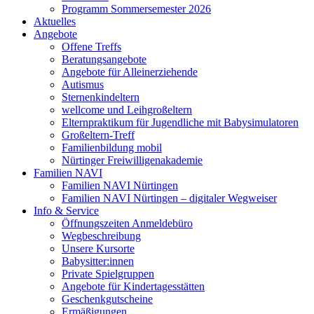
Programm Sommersemester 2026
Aktuelles
Angebote
Offene Treffs
Beratungsangebote
Angebote für Alleinerziehende
Autismus
Sternenkindeltern
wellcome und Leihgroßeltern
Elternpraktikum für Jugendliche mit Babysimulatoren
Großeltern-Treff
Familienbildung mobil
Nürtinger Freiwilligenakademie
Familien NAVI
Familien NAVI Nürtingen
Familien NAVI Nürtingen – digitaler Wegweiser
Info & Service
Öffnungszeiten Anmeldebüro
Wegbeschreibung
Unsere Kursorte
Babysitter:innen
Private Spielgruppen
Angebote für Kindertagesstätten
Geschenkgutscheine
Ermäßigungen