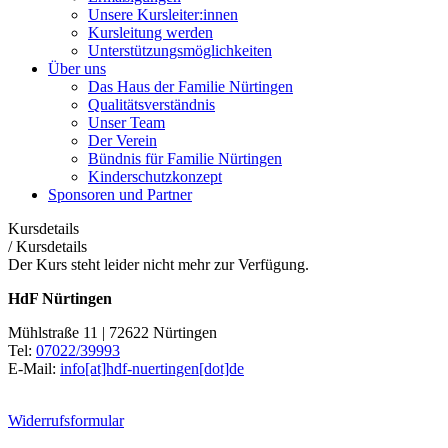
Unsere Kursleiter:innen
Kursleitung werden
Unterstützungsmöglichkeiten
Über uns
Das Haus der Familie Nürtingen
Qualitätsverständnis
Unser Team
Der Verein
Bündnis für Familie Nürtingen
Kinderschutzkonzept
Sponsoren und Partner
Kursdetails
/
Kursdetails
Der Kurs steht leider nicht mehr zur Verfügung.
HdF Nürtingen
Mühlstraße 11 | 72622 Nürtingen
Tel:
07022/39993
E-Mail:
info[at]hdf-nuertingen[dot]de
Widerrufsformular