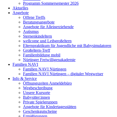
Programm Sommersemester 2026
Aktuelles
Angebote
Offene Treffs
Beratungsangebote
Angebote für Alleinerziehende
Autismus
Sternenkindeltern
wellcome und Leihgroßeltern
Elternpraktikum für Jugendliche mit Babysimulatoren
Großeltern-Treff
Familienbildung mobil
Nürtinger Freiwilligenakademie
Familien NAVI
Familien NAVI Nürtingen
Familien NAVI Nürtingen – digitaler Wegweiser
Info & Service
Öffnungszeiten Anmeldebüro
Wegbeschreibung
Unsere Kursorte
Babysitter:innen
Private Spielgruppen
Angebote für Kindertagesstätten
Geschenkgutscheine
Ermäßigungen