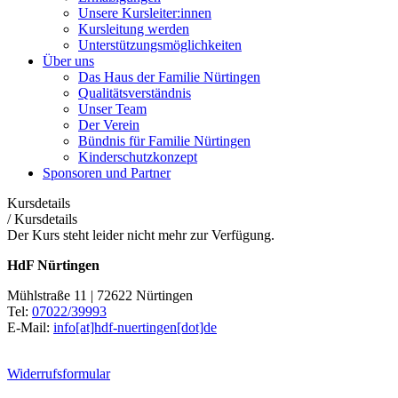
Unsere Kursleiter:innen
Kursleitung werden
Unterstützungsmöglichkeiten
Über uns
Das Haus der Familie Nürtingen
Qualitätsverständnis
Unser Team
Der Verein
Bündnis für Familie Nürtingen
Kinderschutzkonzept
Sponsoren und Partner
Kursdetails
/
Kursdetails
Der Kurs steht leider nicht mehr zur Verfügung.
HdF Nürtingen
Mühlstraße 11 | 72622 Nürtingen
Tel:
07022/39993
E-Mail:
info[at]hdf-nuertingen[dot]de
Widerrufsformular