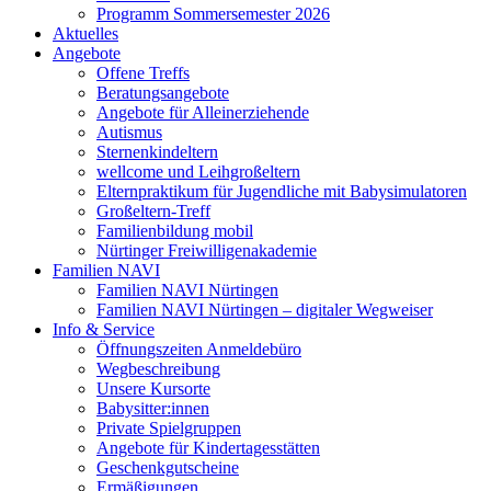
Programm Sommersemester 2026
Aktuelles
Angebote
Offene Treffs
Beratungsangebote
Angebote für Alleinerziehende
Autismus
Sternenkindeltern
wellcome und Leihgroßeltern
Elternpraktikum für Jugendliche mit Babysimulatoren
Großeltern-Treff
Familienbildung mobil
Nürtinger Freiwilligenakademie
Familien NAVI
Familien NAVI Nürtingen
Familien NAVI Nürtingen – digitaler Wegweiser
Info & Service
Öffnungszeiten Anmeldebüro
Wegbeschreibung
Unsere Kursorte
Babysitter:innen
Private Spielgruppen
Angebote für Kindertagesstätten
Geschenkgutscheine
Ermäßigungen