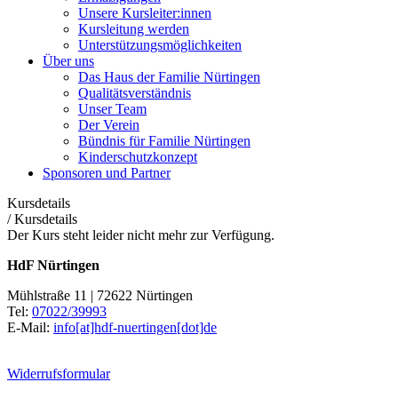
Unsere Kursleiter:innen
Kursleitung werden
Unterstützungsmöglichkeiten
Über uns
Das Haus der Familie Nürtingen
Qualitätsverständnis
Unser Team
Der Verein
Bündnis für Familie Nürtingen
Kinderschutzkonzept
Sponsoren und Partner
Kursdetails
/
Kursdetails
Der Kurs steht leider nicht mehr zur Verfügung.
HdF Nürtingen
Mühlstraße 11 | 72622 Nürtingen
Tel:
07022/39993
E-Mail:
info[at]hdf-nuertingen[dot]de
Widerrufsformular