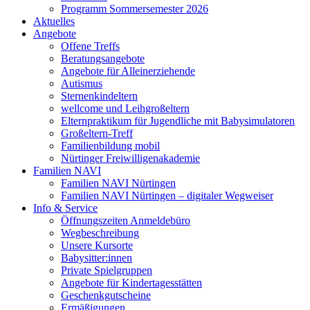
Programm Sommersemester 2026
Aktuelles
Angebote
Offene Treffs
Beratungsangebote
Angebote für Alleinerziehende
Autismus
Sternenkindeltern
wellcome und Leihgroßeltern
Elternpraktikum für Jugendliche mit Babysimulatoren
Großeltern-Treff
Familienbildung mobil
Nürtinger Freiwilligenakademie
Familien NAVI
Familien NAVI Nürtingen
Familien NAVI Nürtingen – digitaler Wegweiser
Info & Service
Öffnungszeiten Anmeldebüro
Wegbeschreibung
Unsere Kursorte
Babysitter:innen
Private Spielgruppen
Angebote für Kindertagesstätten
Geschenkgutscheine
Ermäßigungen