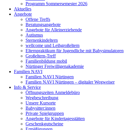
Programm Sommersemester 2026
Aktuelles
Angebote
Offene Treffs
Beratungsangebote
Angebote für Alleinerziehende
Autismus
Sternenkindeltern
wellcome und Leihgroßeltern
Elternpraktikum für Jugendliche mit Babysimulatoren
Großeltern-Treff
Familienbildung mobil
Nürtinger Freiwilligenakademie
Familien NAVI
Familien NAVI Nürtingen
Familien NAVI Nürtingen – digitaler Wegweiser
Info & Service
Öffnungszeiten Anmeldebüro
Wegbeschreibung
Unsere Kursorte
Babysitter:innen
Private Spielgruppen
Angebote für Kindertagesstätten
Geschenkgutscheine
Ermäßigungen