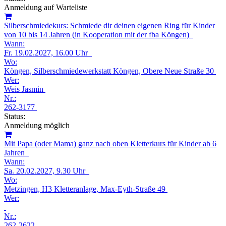
Anmeldung auf Warteliste
Silberschmiedekurs: Schmiede dir deinen eigenen Ring für Kinder
von 10 bis 14 Jahren (in Kooperation mit der fba Köngen)
Wann:
Fr.
19.02.2027, 16.00 Uhr
Wo:
Köngen, Silberschmiedewerkstatt Köngen, Obere Neue Straße 30
Wer:
Weis Jasmin
Nr.:
262-3177
Status:
Anmeldung möglich
Mit Papa (oder Mama) ganz nach oben Kletterkurs für Kinder ab 6
Jahren
Wann:
Sa.
20.02.2027, 9.30 Uhr
Wo:
Metzingen, H3 Kletteranlage, Max-Eyth-Straße 49
Wer:
Nr.:
262-2622