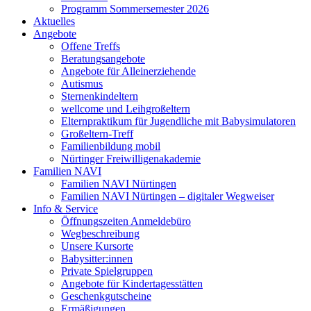
Programm Sommersemester 2026
Aktuelles
Angebote
Offene Treffs
Beratungsangebote
Angebote für Alleinerziehende
Autismus
Sternenkindeltern
wellcome und Leihgroßeltern
Elternpraktikum für Jugendliche mit Babysimulatoren
Großeltern-Treff
Familienbildung mobil
Nürtinger Freiwilligenakademie
Familien NAVI
Familien NAVI Nürtingen
Familien NAVI Nürtingen – digitaler Wegweiser
Info & Service
Öffnungszeiten Anmeldebüro
Wegbeschreibung
Unsere Kursorte
Babysitter:innen
Private Spielgruppen
Angebote für Kindertagesstätten
Geschenkgutscheine
Ermäßigungen