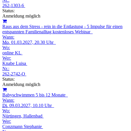
Nr.:
262-1303-6
Status:
Anmeldung möglich
Raus aus dem Stress - rein in die Entlastung - 5 Impulse für einen
entspannten Familienalltag kostenloses Webinar
Wann:
Mo.
01.03.2027, 20.30 Uhr
Wo:
online KL
Wer:
Knabe Luisa
Nr.:
262-2742-O
Status:
Anmeldung möglich
Babyschwimmen 5 bis 12 Monate
Wann:
Di.
09.03.2027, 10.10 Uhr
Wo:
Nürtingen, Hallenbad
Wer:
Conzmann Stephanie