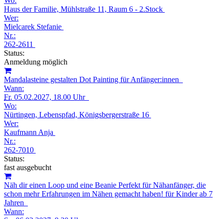
Wo:
Haus der Familie, Mühlstraße 11, Raum 6 - 2.Stock
Wer:
Mielcarek Stefanie
Nr.:
262-2611
Status:
Anmeldung möglich
Mandalasteine gestalten Dot Painting für Anfänger:innen
Wann:
Fr.
05.02.2027, 18.00 Uhr
Wo:
Nürtingen, Lebenspfad, Königsbergerstraße 16
Wer:
Kaufmann Anja
Nr.:
262-7010
Status:
fast ausgebucht
Näh dir einen Loop und eine Beanie Perfekt für Nähanfänger, die
schon mehr Erfahrungen im Nähen gemacht haben! für Kinder ab 7
Jahren
Wann: