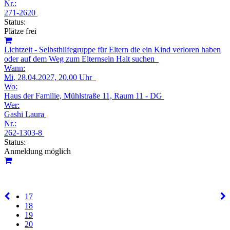
Nr.:
271-2620
Status:
Plätze frei
Lichtzeit - Selbsthilfegruppe für Eltern die ein Kind verloren haben
oder auf dem Weg zum Elternsein Halt suchen
Wann:
Mi.
28.04.2027, 20.00 Uhr
Wo:
Haus der Familie, Mühlstraße 11, Raum 11 - DG
Wer:
Gashi Laura
Nr.:
262-1303-8
Status:
Anmeldung möglich
17
18
19
20