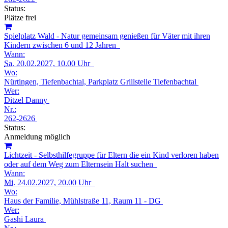
Status:
Plätze frei
Spielplatz Wald - Natur gemeinsam genießen für Väter mit ihren
Kindern zwischen 6 und 12 Jahren
Wann:
Sa.
20.02.2027, 10.00 Uhr
Wo:
Nürtingen, Tiefenbachtal, Parkplatz Grillstelle Tiefenbachtal
Wer:
Ditzel Danny
Nr.:
262-2626
Status:
Anmeldung möglich
Lichtzeit - Selbsthilfegruppe für Eltern die ein Kind verloren haben
oder auf dem Weg zum Elternsein Halt suchen
Wann:
Mi.
24.02.2027, 20.00 Uhr
Wo:
Haus der Familie, Mühlstraße 11, Raum 11 - DG
Wer:
Gashi Laura