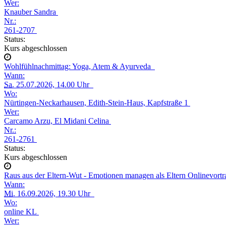
Wer:
Knauber Sandra
Nr.:
261-2707
Status:
Kurs abgeschlossen
Wohlfühlnachmittag: Yoga, Atem & Ayurveda
Wann:
Sa.
25.07.2026, 14.00 Uhr
Wo:
Nürtingen-Neckarhausen, Edith-Stein-Haus, Kapfstraße 1
Wer:
Carcamo Arzu, El Midani Celina
Nr.:
261-2761
Status:
Kurs abgeschlossen
Raus aus der Eltern-Wut - Emotionen managen als Eltern Onlinevort
Wann:
Mi.
16.09.2026, 19.30 Uhr
Wo:
online KL
Wer: