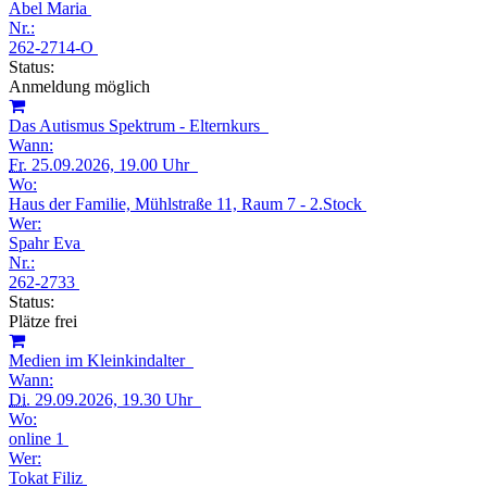
Abel Maria
Nr.:
262-2714-O
Status:
Anmeldung möglich
Das Autismus Spektrum - Elternkurs
Wann:
Fr.
25.09.2026, 19.00 Uhr
Wo:
Haus der Familie, Mühlstraße 11, Raum 7 - 2.Stock
Wer:
Spahr Eva
Nr.:
262-2733
Status:
Plätze frei
Medien im Kleinkindalter
Wann:
Di.
29.09.2026, 19.30 Uhr
Wo:
online 1
Wer:
Tokat Filiz