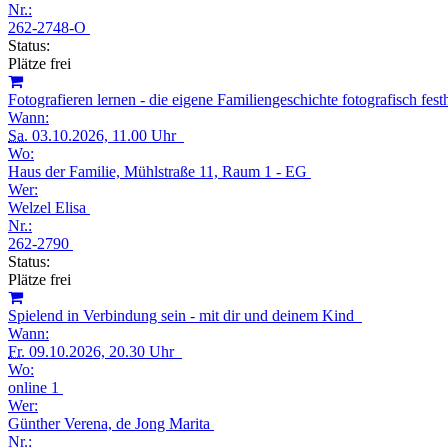
Nr.:
262-2748-O
Status:
Plätze frei
Fotografieren lernen - die eigene Familiengeschichte fotografisch fes
Wann:
Sa.
03.10.2026, 11.00 Uhr
Wo:
Haus der Familie, Mühlstraße 11, Raum 1 - EG
Wer:
Welzel Elisa
Nr.:
262-2790
Status:
Plätze frei
Spielend in Verbindung sein - mit dir und deinem Kind
Wann:
Fr.
09.10.2026, 20.30 Uhr
Wo:
online 1
Wer:
Günther Verena, de Jong Marita
Nr.: