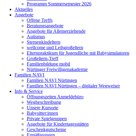
Programm Sommersemester 2026
Aktuelles
Angebote
Offene Treffs
Beratungsangebote
Angebote für Alleinerziehende
Autismus
Sternenkindeltern
wellcome und Leihgroßeltern
Elternpraktikum für Jugendliche mit Babysimulatoren
Großeltern-Treff
Familienbildung mobil
Nürtinger Freiwilligenakademie
Familien NAVI
Familien NAVI Nürtingen
Familien NAVI Nürtingen – digitaler Wegweiser
Info & Service
Öffnungszeiten Anmeldebüro
Wegbeschreibung
Unsere Kursorte
Babysitter:innen
Private Spielgruppen
Angebote für Kindertagesstätten
Geschenkgutscheine
Ermäßigungen