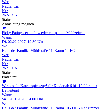
Wer:
Nadler Lia
Nr.:
262-1315
Status:
Anmeldung möglich
Picky Eating - endlich wieder entspannte Mahlzeiten
Wann:
Di.
02.02.2027, 19.30 Uhr
Wo:
Haus der Familie, Mühlstraße 11, Raum 1 - EG
Wer:
Nadler Lia
Nr.:
262-1316
Status:
Plätze frei
Wir basteln Katzenspielzeug! für Kinder ab 6 bis 12 Jahren in
Begleitung
Wann:
Sa.
14.11.2026, 14.00 Uhr
Wo:
Haus der Familie, Mühlstraße 11, Raum 10 - DG - Nähzimmer