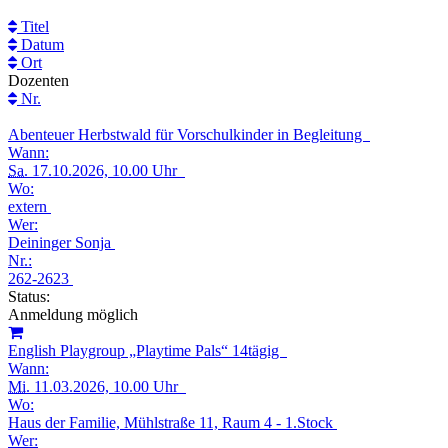
Titel
Datum
Ort
Dozenten
Nr.
Abenteuer Herbstwald für Vorschulkinder in Begleitung
Wann:
Sa.
17.10.2026, 10.00 Uhr
Wo:
extern
Wer:
Deininger Sonja
Nr.:
262-2623
Status:
Anmeldung möglich
English Playgroup „Playtime Pals“ 14tägig
Wann:
Mi.
11.03.2026, 10.00 Uhr
Wo:
Haus der Familie, Mühlstraße 11, Raum 4 - 1.Stock
Wer: