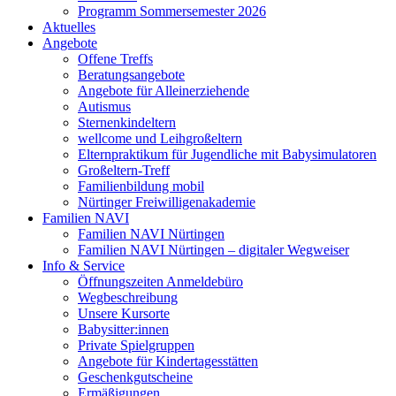
Programm Sommersemester 2026
Aktuelles
Angebote
Offene Treffs
Beratungsangebote
Angebote für Alleinerziehende
Autismus
Sternenkindeltern
wellcome und Leihgroßeltern
Elternpraktikum für Jugendliche mit Babysimulatoren
Großeltern-Treff
Familienbildung mobil
Nürtinger Freiwilligenakademie
Familien NAVI
Familien NAVI Nürtingen
Familien NAVI Nürtingen – digitaler Wegweiser
Info & Service
Öffnungszeiten Anmeldebüro
Wegbeschreibung
Unsere Kursorte
Babysitter:innen
Private Spielgruppen
Angebote für Kindertagesstätten
Geschenkgutscheine
Ermäßigungen