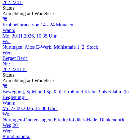
262-2241
Status:
Anmeldung auf Warteliste
Krabbelturnen von 14 - 24 Monaten
Wann:
Mo.
30.11.2026, 10.35 Uhr
Wo:
Nürtingen, Altes E-Werk, Mühlstraße 1, 2. Stock
Wer:
Berger Berit
Nr.:
262-2241-F
Status:
Anmeldung auf Warteliste
Bewegung, Spiel und Spaß für Groß und Klein: 3 bis 6 Jahre (in
Begleitung)
Wann:
Mi.
23.09.2026, 15.00 Uhr
Wo:
Nürtingen-Oberensingen, Friedrich-Glück-Halle, Denkendorfer
Weg 20
Wer:
Pfund Sandra