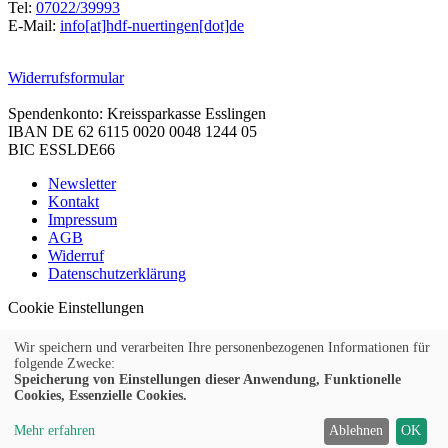
Tel:
07022/39993
E-Mail:
info[at]hdf-nuertingen[dot]de
Widerrufsformular
Spendenkonto: Kreissparkasse Esslingen
IBAN DE 62 6115 0020 0048 1244 05
BIC ESSLDE66
Newsletter
Kontakt
Impressum
AGB
Widerruf
Datenschutzerklärung
Cookie Einstellungen
Wir speichern und verarbeiten Ihre personenbezogenen Informationen für
folgende Zwecke:
Speicherung von Einstellungen dieser Anwendung, Funktionelle
© 2026 Kubus Software GmbH
Cookies, Essenzielle Cookies.
Mehr erfahren
Ablehnen
OK