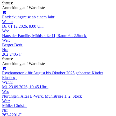
Status:
Anmeldung auf Warteliste
Entdeckungsreise ab einem Jahr
Wann:
Di.
01.12.2026, 9.00 Uhr
Wo:
Haus der Familie, Mühlstraße 11, Raum 6 - 2.Stock
Wer:
Berger Berit
Nr.:
262-2405-F
Status:
Anmeldung auf Warteliste
Psychomotorik für August bis Oktober 2025 geborene Kinder
Einstieg
Wann:
Mi.
23.09.2026, 10.45 Uhr
Wo:
Nürtingen, Altes E-Werk, Mühlstraße 1, 2. Stock
Wer:
Müller Christa
Nr.:
262-2201-F