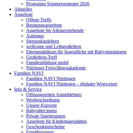
Programm Sommersemester 2026
Aktuelles
Angebote
Offene Treffs
Beratungsangebote
Angebote für Alleinerziehende
Autismus
Sternenkindeltern
wellcome und Leihgroßeltern
Elternpraktikum für Jugendliche mit Babysimulatoren
Großeltern-Treff
Familienbildung mobil
Nürtinger Freiwilligenakademie
Familien NAVI
Familien NAVI Nürtingen
Familien NAVI Nürtingen – digitaler Wegweiser
Info & Service
Öffnungszeiten Anmeldebüro
Wegbeschreibung
Unsere Kursorte
Babysitter:innen
Private Spielgruppen
Angebote für Kindertagesstätten
Geschenkgutscheine
Ermäßigungen