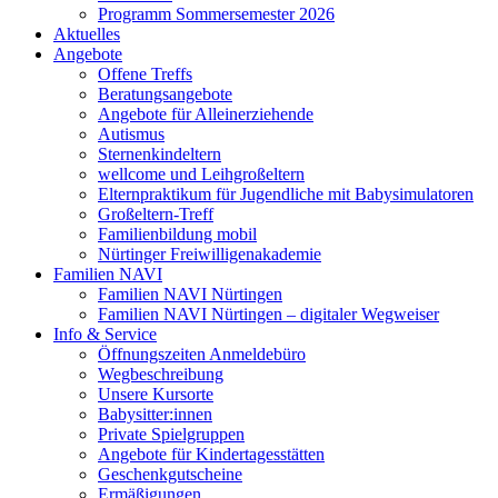
Programm Sommersemester 2026
Aktuelles
Angebote
Offene Treffs
Beratungsangebote
Angebote für Alleinerziehende
Autismus
Sternenkindeltern
wellcome und Leihgroßeltern
Elternpraktikum für Jugendliche mit Babysimulatoren
Großeltern-Treff
Familienbildung mobil
Nürtinger Freiwilligenakademie
Familien NAVI
Familien NAVI Nürtingen
Familien NAVI Nürtingen – digitaler Wegweiser
Info & Service
Öffnungszeiten Anmeldebüro
Wegbeschreibung
Unsere Kursorte
Babysitter:innen
Private Spielgruppen
Angebote für Kindertagesstätten
Geschenkgutscheine
Ermäßigungen