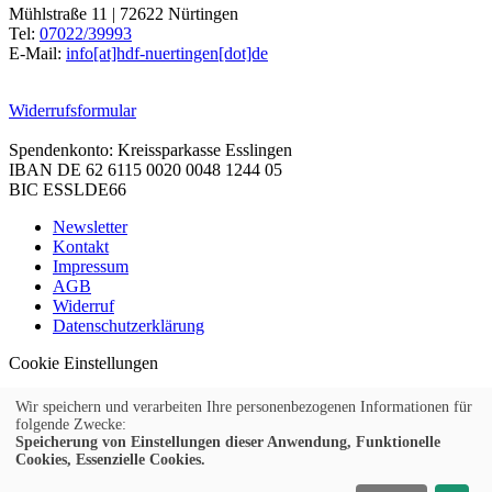
Mühlstraße 11 | 72622 Nürtingen
Tel:
07022/39993
E-Mail:
info[at]hdf-nuertingen[dot]de
Widerrufsformular
Spendenkonto: Kreissparkasse Esslingen
IBAN DE 62 6115 0020 0048 1244 05
BIC ESSLDE66
Newsletter
Kontakt
Impressum
AGB
Widerruf
Datenschutzerklärung
Cookie Einstellungen
Wir speichern und verarbeiten Ihre personenbezogenen Informationen für
folgende Zwecke:
Speicherung von Einstellungen dieser Anwendung, Funktionelle
© 2026 Kubus Software GmbH
Cookies, Essenzielle Cookies.