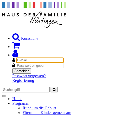
Kurssuche
E-
Mail
Passwort
Anmelden
Passwort vergessen?
Registrierung
Toggle
Home
navigation
Programm
Rund um die Geburt
Eltern und Kinder gemeinsam