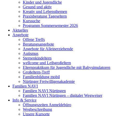
Kinder und Jugendliche
Gesund und aktiv
Kreativ und Lebensthemen
Praxisberatung Tageseltern
Kurssuche
Programm Sommersemester 2026
Aktuelles
Angebote
Offene Treffs
Beratungsangebote
Angebote für Alleinerziehende
Autismus
Sternenkindeltern
wellcome und Leihgroßeltern
Elternpraktikum für Jugendliche mit Babysimulatoren
Großeltern-Treff
Familienbildung mobil
Nürtinger Freiwilligenakademie
Familien NAVI
Familien NAVI Nürtingen
Familien NAVI Nürtingen – digitaler Wegweiser
Info & Service
Öffnungszeiten Anmeldebüro
Wegbeschreibung
Unsere Kursorte