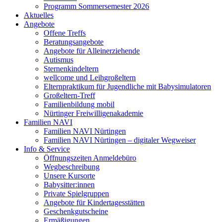
Programm Sommersemester 2026
Aktuelles
Angebote
Offene Treffs
Beratungsangebote
Angebote für Alleinerziehende
Autismus
Sternenkindeltern
wellcome und Leihgroßeltern
Elternpraktikum für Jugendliche mit Babysimulatoren
Großeltern-Treff
Familienbildung mobil
Nürtinger Freiwilligenakademie
Familien NAVI
Familien NAVI Nürtingen
Familien NAVI Nürtingen – digitaler Wegweiser
Info & Service
Öffnungszeiten Anmeldebüro
Wegbeschreibung
Unsere Kursorte
Babysitter:innen
Private Spielgruppen
Angebote für Kindertagesstätten
Geschenkgutscheine
Ermäßigungen