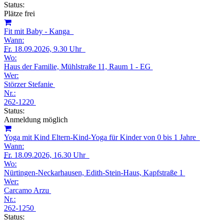
Status:
Plätze frei
Fit mit Baby - Kanga
Wann:
Fr.
18.09.2026, 9.30 Uhr
Wo:
Haus der Familie, Mühlstraße 11, Raum 1 - EG
Wer:
Störzer Stefanie
Nr.:
262-1220
Status:
Anmeldung möglich
Yoga mit Kind Eltern-Kind-Yoga für Kinder von 0 bis 1 Jahre
Wann:
Fr.
18.09.2026, 16.30 Uhr
Wo:
Nürtingen-Neckarhausen, Edith-Stein-Haus, Kapfstraße 1
Wer:
Carcamo Arzu
Nr.:
262-1250
Status: