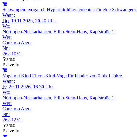
Schwangerenyoga mit Hypnobirthingelementen für eine Schwangersch
Wann:
Do.
19.11.2026, 20.20 Uhr
Wo:
Nürtingen-Neckarhausen, Edith-Stein-Haus, Kapfstraße 1
Wer:
Carcamo Arzu
Nr.:
262-1051
Status:
Plätze frei
Yoga mit Kind Eltern-Kind-Yoga für Kinder von 0 bis 1 Jahre
Wann:
Fr.
20.11.2026, 16.30 Uhr
Wo:
Nürtingen-Neckarhausen, Edith-Stein-Haus, Kapfstraße 1
Wer:
Carcamo Arzu
Nr.:
262-1251
Status:
Plätze frei