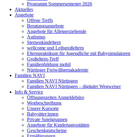
Programm Sommersemester 2026
Aktuelles
Angebote
Offene Treffs
Beratungsangebote
Angebote für Alleinerziehende
Autismus
Sternenkindeltern
wellcome und Leihgroßeltern
Elternpraktikum für Jugendliche mit Babysimulatoren
Großeltern-Treff
Familienbildung mobil
Nürtinger Freiwilligenakademie
Familien NAVI
Familien NAVI Nürtingen
Familien NAVI Nürtingen – digitaler Wegweiser
Info & Service
Öffnungszeiten Anmeldebüro
Wegbeschreibung
Unsere Kursorte
Babysitter:innen
Private Spielgruppen
Angebote für Kindertagesstätten
Geschenkgutscheine
Ermäßigungen