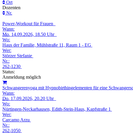
Ort
Dozenten
Nr.
Power-Workout für Frauen
Wann:
Mo.
14.09.2026, 18.50 Uhr
Wo:
Haus der Familie, Mühlstraße 11, Raum 1 - EG
Wer:
Störzer Stefanie
Nr.:
262-1230
Status:
Anmeldung möglich
Schwangerenyoga mit Hypnobirthingelementen für eine Schwangersch
Wann:
Do.
17.09.2026, 20.20 Uhr
Wo:
Nürtingen-Neckarhausen, Edith-Stein-Haus, Kapfstraße 1
Wer:
Carcamo Arzu
Nr.:
262-1050