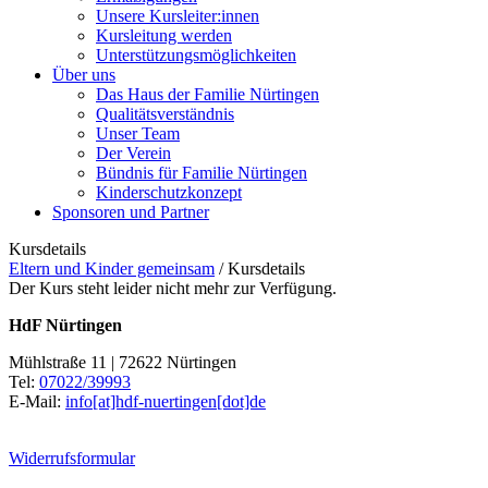
Unsere Kursleiter:innen
Kursleitung werden
Unterstützungsmöglichkeiten
Über uns
Das Haus der Familie Nürtingen
Qualitätsverständnis
Unser Team
Der Verein
Bündnis für Familie Nürtingen
Kinderschutzkonzept
Sponsoren und Partner
Kursdetails
Eltern und Kinder gemeinsam
/
Kursdetails
Der Kurs steht leider nicht mehr zur Verfügung.
HdF Nürtingen
Mühlstraße 11 | 72622 Nürtingen
Tel:
07022/39993
E-Mail:
info[at]hdf-nuertingen[dot]de
Widerrufsformular