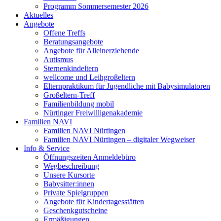
Programm Sommersemester 2026
Aktuelles
Angebote
Offene Treffs
Beratungsangebote
Angebote für Alleinerziehende
Autismus
Sternenkindeltern
wellcome und Leihgroßeltern
Elternpraktikum für Jugendliche mit Babysimulatoren
Großeltern-Treff
Familienbildung mobil
Nürtinger Freiwilligenakademie
Familien NAVI
Familien NAVI Nürtingen
Familien NAVI Nürtingen – digitaler Wegweiser
Info & Service
Öffnungszeiten Anmeldebüro
Wegbeschreibung
Unsere Kursorte
Babysitter:innen
Private Spielgruppen
Angebote für Kindertagesstätten
Geschenkgutscheine
Ermäßigungen