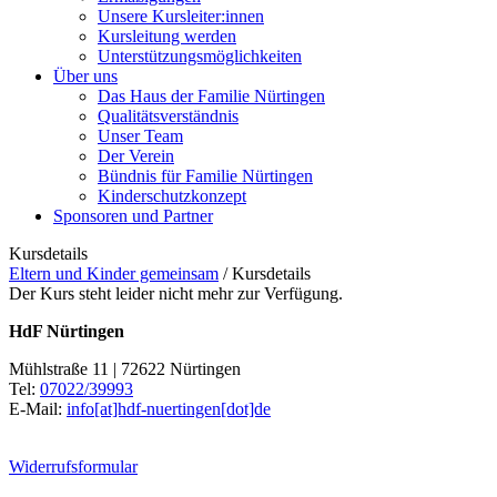
Unsere Kursleiter:innen
Kursleitung werden
Unterstützungsmöglichkeiten
Über uns
Das Haus der Familie Nürtingen
Qualitätsverständnis
Unser Team
Der Verein
Bündnis für Familie Nürtingen
Kinderschutzkonzept
Sponsoren und Partner
Kursdetails
Eltern und Kinder gemeinsam
/
Kursdetails
Der Kurs steht leider nicht mehr zur Verfügung.
HdF Nürtingen
Mühlstraße 11 | 72622 Nürtingen
Tel:
07022/39993
E-Mail:
info[at]hdf-nuertingen[dot]de
Widerrufsformular