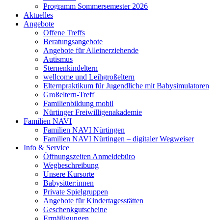
Programm Sommersemester 2026
Aktuelles
Angebote
Offene Treffs
Beratungsangebote
Angebote für Alleinerziehende
Autismus
Sternenkindeltern
wellcome und Leihgroßeltern
Elternpraktikum für Jugendliche mit Babysimulatoren
Großeltern-Treff
Familienbildung mobil
Nürtinger Freiwilligenakademie
Familien NAVI
Familien NAVI Nürtingen
Familien NAVI Nürtingen – digitaler Wegweiser
Info & Service
Öffnungszeiten Anmeldebüro
Wegbeschreibung
Unsere Kursorte
Babysitter:innen
Private Spielgruppen
Angebote für Kindertagesstätten
Geschenkgutscheine
Ermäßigungen