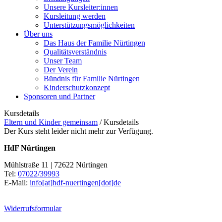
Unsere Kursleiter:innen
Kursleitung werden
Unterstützungsmöglichkeiten
Über uns
Das Haus der Familie Nürtingen
Qualitätsverständnis
Unser Team
Der Verein
Bündnis für Familie Nürtingen
Kinderschutzkonzept
Sponsoren und Partner
Kursdetails
Eltern und Kinder gemeinsam
/
Kursdetails
Der Kurs steht leider nicht mehr zur Verfügung.
HdF Nürtingen
Mühlstraße 11 | 72622 Nürtingen
Tel:
07022/39993
E-Mail:
info[at]hdf-nuertingen[dot]de
Widerrufsformular