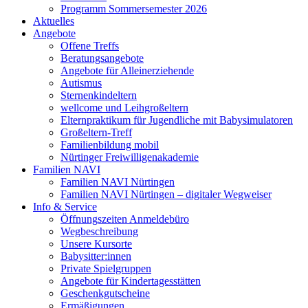
Programm Sommersemester 2026
Aktuelles
Angebote
Offene Treffs
Beratungsangebote
Angebote für Alleinerziehende
Autismus
Sternenkindeltern
wellcome und Leihgroßeltern
Elternpraktikum für Jugendliche mit Babysimulatoren
Großeltern-Treff
Familienbildung mobil
Nürtinger Freiwilligenakademie
Familien NAVI
Familien NAVI Nürtingen
Familien NAVI Nürtingen – digitaler Wegweiser
Info & Service
Öffnungszeiten Anmeldebüro
Wegbeschreibung
Unsere Kursorte
Babysitter:innen
Private Spielgruppen
Angebote für Kindertagesstätten
Geschenkgutscheine
Ermäßigungen