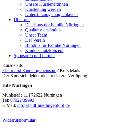
Unsere Kursleiter:innen
Kursleitung werden
Unterstützungsmöglichkeiten
Über uns
Das Haus der Familie Nürtingen
Qualitätsverständnis
Unser Team
Der Verein
Bündnis für Familie Nürtingen
Kinderschutzkonzept
Sponsoren und Partner
Kursdetails
Eltern und Kinder gemeinsam
/
Kursdetails
Der Kurs steht leider nicht mehr zur Verfügung.
HdF Nürtingen
Mühlstraße 11 | 72622 Nürtingen
Tel:
07022/39993
E-Mail:
info[at]hdf-nuertingen[dot]de
Widerrufsformular