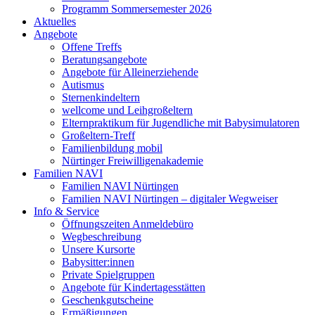
Programm Sommersemester 2026
Aktuelles
Angebote
Offene Treffs
Beratungsangebote
Angebote für Alleinerziehende
Autismus
Sternenkindeltern
wellcome und Leihgroßeltern
Elternpraktikum für Jugendliche mit Babysimulatoren
Großeltern-Treff
Familienbildung mobil
Nürtinger Freiwilligenakademie
Familien NAVI
Familien NAVI Nürtingen
Familien NAVI Nürtingen – digitaler Wegweiser
Info & Service
Öffnungszeiten Anmeldebüro
Wegbeschreibung
Unsere Kursorte
Babysitter:innen
Private Spielgruppen
Angebote für Kindertagesstätten
Geschenkgutscheine
Ermäßigungen