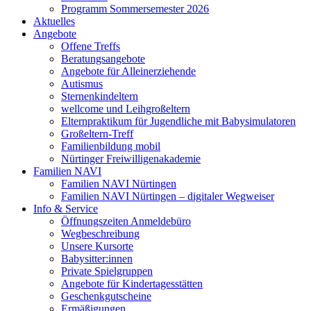
Programm Sommersemester 2026
Aktuelles
Angebote
Offene Treffs
Beratungsangebote
Angebote für Alleinerziehende
Autismus
Sternenkindeltern
wellcome und Leihgroßeltern
Elternpraktikum für Jugendliche mit Babysimulatoren
Großeltern-Treff
Familienbildung mobil
Nürtinger Freiwilligenakademie
Familien NAVI
Familien NAVI Nürtingen
Familien NAVI Nürtingen – digitaler Wegweiser
Info & Service
Öffnungszeiten Anmeldebüro
Wegbeschreibung
Unsere Kursorte
Babysitter:innen
Private Spielgruppen
Angebote für Kindertagesstätten
Geschenkgutscheine
Ermäßigungen