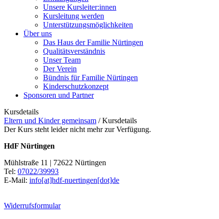
Unsere Kursleiter:innen
Kursleitung werden
Unterstützungsmöglichkeiten
Über uns
Das Haus der Familie Nürtingen
Qualitätsverständnis
Unser Team
Der Verein
Bündnis für Familie Nürtingen
Kinderschutzkonzept
Sponsoren und Partner
Kursdetails
Eltern und Kinder gemeinsam
/
Kursdetails
Der Kurs steht leider nicht mehr zur Verfügung.
HdF Nürtingen
Mühlstraße 11 | 72622 Nürtingen
Tel:
07022/39993
E-Mail:
info[at]hdf-nuertingen[dot]de
Widerrufsformular