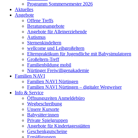
Programm Sommersemester 2026
Aktuelles
Angebote
Offene Treffs
Beratungsangebote
Angebote für Alleinerziehende
Autismus
Sternenkindeltern
wellcome und Leihgroßeltern
Elternpraktikum für Jugendliche mit Babysimulatoren
Großeltern-Treff
Familienbildung mobil
Nürtinger Freiwilligenakademie
Familien NAVI
Familien NAVI Nürtingen
Familien NAVI Nürtingen – digitaler Wegweiser
Info & Service
Öffnungszeiten Anmeldebüro
Wegbeschreibung
Unsere Kursorte
Babysitter:innen
Private Spielgruppen
Angebote für Kindertagesstätten
Geschenkgutscheine
Ermäßigungen