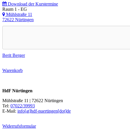
Download der Kurstermine
Raum 1 - EG
Mühlstraße 11
72622 Nürtingen
Berit Berger
Warenkorb
HdF Nürtingen
Mühlstraße 11 | 72622 Nürtingen
Tel:
07022/39993
E-Mail:
info[at]hdf-nuertingen[dot]de
Widerrufsformular