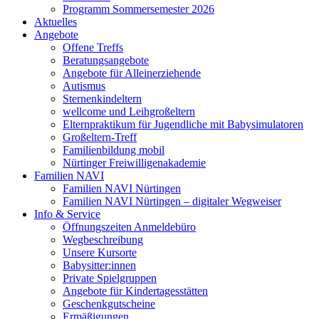
Programm Sommersemester 2026
Aktuelles
Angebote
Offene Treffs
Beratungsangebote
Angebote für Alleinerziehende
Autismus
Sternenkindeltern
wellcome und Leihgroßeltern
Elternpraktikum für Jugendliche mit Babysimulatoren
Großeltern-Treff
Familienbildung mobil
Nürtinger Freiwilligenakademie
Familien NAVI
Familien NAVI Nürtingen
Familien NAVI Nürtingen – digitaler Wegweiser
Info & Service
Öffnungszeiten Anmeldebüro
Wegbeschreibung
Unsere Kursorte
Babysitter:innen
Private Spielgruppen
Angebote für Kindertagesstätten
Geschenkgutscheine
Ermäßigungen