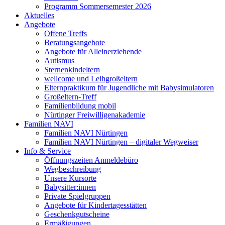
Programm Sommersemester 2026
Aktuelles
Angebote
Offene Treffs
Beratungsangebote
Angebote für Alleinerziehende
Autismus
Sternenkindeltern
wellcome und Leihgroßeltern
Elternpraktikum für Jugendliche mit Babysimulatoren
Großeltern-Treff
Familienbildung mobil
Nürtinger Freiwilligenakademie
Familien NAVI
Familien NAVI Nürtingen
Familien NAVI Nürtingen – digitaler Wegweiser
Info & Service
Öffnungszeiten Anmeldebüro
Wegbeschreibung
Unsere Kursorte
Babysitter:innen
Private Spielgruppen
Angebote für Kindertagesstätten
Geschenkgutscheine
Ermäßigungen