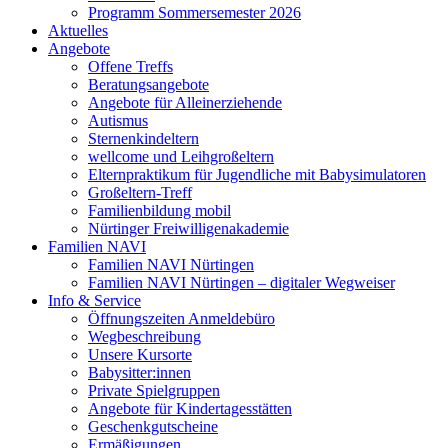
Programm Sommersemester 2026
Aktuelles
Angebote
Offene Treffs
Beratungsangebote
Angebote für Alleinerziehende
Autismus
Sternenkindeltern
wellcome und Leihgroßeltern
Elternpraktikum für Jugendliche mit Babysimulatoren
Großeltern-Treff
Familienbildung mobil
Nürtinger Freiwilligenakademie
Familien NAVI
Familien NAVI Nürtingen
Familien NAVI Nürtingen – digitaler Wegweiser
Info & Service
Öffnungszeiten Anmeldebüro
Wegbeschreibung
Unsere Kursorte
Babysitter:innen
Private Spielgruppen
Angebote für Kindertagesstätten
Geschenkgutscheine
Ermäßigungen