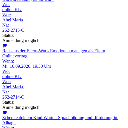
Wo:
online KL
Wer:
Abel Maria
Nr.:
262-2715-O
Status:
Anmeldung möglich
Raus aus der Eltern-Wut - Emotionen managen als Eltern
Onlinevortrag
Wann:
Mi.
16.09.2026, 19.30 Uhr
Wo:
online KL
Wer:
Abel Maria
Nr.:
262-2714-O
Status:
Anmeldung möglich
Schenke deinem Kind Worte - Sprachbildung und -förderung im
Alltag
Wann: