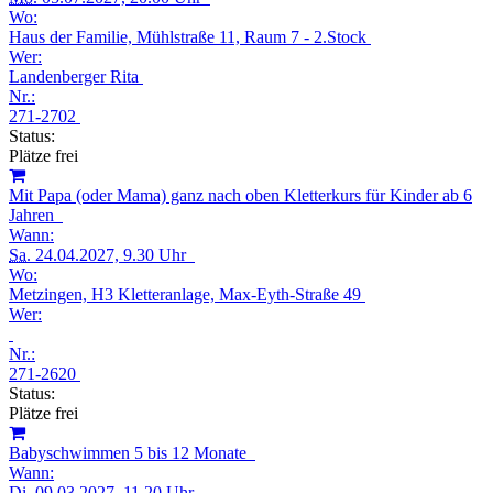
Wo:
Haus der Familie, Mühlstraße 11, Raum 7 - 2.Stock
Wer:
Landenberger Rita
Nr.:
271-2702
Status:
Plätze frei
Mit Papa (oder Mama) ganz nach oben Kletterkurs für Kinder ab 6
Jahren
Wann:
Sa.
24.04.2027, 9.30 Uhr
Wo:
Metzingen, H3 Kletteranlage, Max-Eyth-Straße 49
Wer:
Nr.:
271-2620
Status:
Plätze frei
Babyschwimmen 5 bis 12 Monate
Wann:
Di.
09.03.2027, 11.20 Uhr