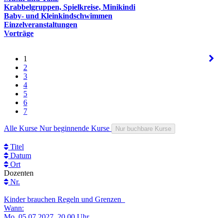
Krabbelgruppen, Spielkreise, Minikindi
Baby- und Kleinkindschwimmen
Einzelveranstaltungen
Vorträge
1
2
3
4
5
6
7
Alle Kurse
Nur beginnende Kurse
Nur buchbare Kurse
Titel
Datum
Ort
Dozenten
Nr.
Kinder brauchen Regeln und Grenzen
Wann:
Mo.
05.07.2027, 20.00 Uhr