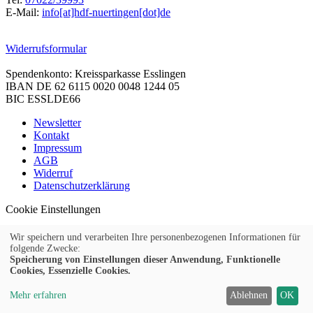
E-Mail:
info[at]hdf-nuertingen[dot]de
Widerrufsformular
Spendenkonto: Kreissparkasse Esslingen
IBAN DE 62 6115 0020 0048 1244 05
BIC ESSLDE66
Newsletter
Kontakt
Impressum
AGB
Widerruf
Datenschutzerklärung
Cookie Einstellungen
Wir speichern und verarbeiten Ihre personenbezogenen Informationen für
folgende Zwecke:
Speicherung von Einstellungen dieser Anwendung, Funktionelle
© 2026 Kubus Software GmbH
Cookies, Essenzielle Cookies.
Mehr erfahren
Ablehnen
OK