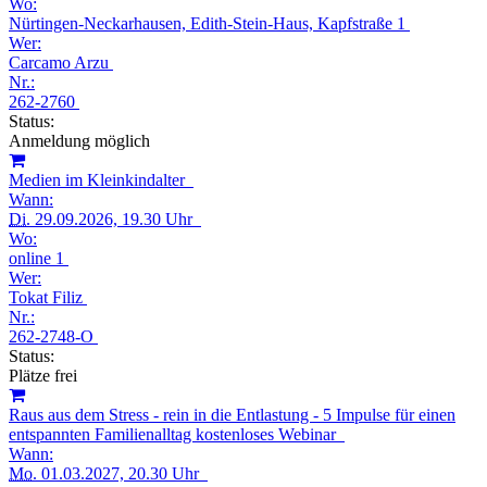
Wo:
Nürtingen-Neckarhausen, Edith-Stein-Haus, Kapfstraße 1
Wer:
Carcamo Arzu
Nr.:
262-2760
Status:
Anmeldung möglich
Medien im Kleinkindalter
Wann:
Di.
29.09.2026, 19.30 Uhr
Wo:
online 1
Wer:
Tokat Filiz
Nr.:
262-2748-O
Status:
Plätze frei
Raus aus dem Stress - rein in die Entlastung - 5 Impulse für einen
entspannten Familienalltag kostenloses Webinar
Wann:
Mo.
01.03.2027, 20.30 Uhr