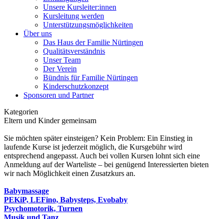
Unsere Kursleiter:innen
Kursleitung werden
Unterstützungsmöglichkeiten
Über uns
Das Haus der Familie Nürtingen
Qualitätsverständnis
Unser Team
Der Verein
Bündnis für Familie Nürtingen
Kinderschutzkonzept
Sponsoren und Partner
Kategorien
Eltern und Kinder gemeinsam
Sie möchten später einsteigen? Kein Problem: Ein Einstieg in
laufende Kurse ist jederzeit möglich, die Kursgebühr wird
entsprechend angepasst. Auch bei vollen Kursen lohnt sich eine
Anmeldung auf der Warteliste – bei genügend Interessierten bieten
wir nach Möglichkeit einen Zusatzkurs an.
Babymassage
PEKiP, LEFino, Babysteps, Evobaby
Psychomotorik, Turnen
Musik und Tanz