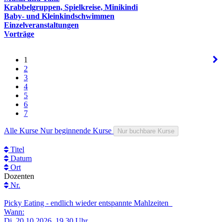
Krabbelgruppen, Spielkreise, Minikindi
Baby- und Kleinkindschwimmen
Einzelveranstaltungen
Vorträge
1
2
3
4
5
6
7
Alle Kurse
Nur beginnende Kurse
Nur buchbare Kurse
Titel
Datum
Ort
Dozenten
Nr.
Picky Eating - endlich wieder entspannte Mahlzeiten
Wann:
Di.
20.10.2026, 19.30 Uhr