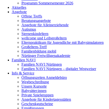
Programm Sommersemester 2026
Aktuelles
Angebote
Offene Treffs
Beratungsangebote
Angebote für Alleinerziehende
Autismus
Sternenkindeltern
wellcome und Leihgroßeltern
Elternpraktikum für Jugendliche mit Babysimulatoren
Großeltern-Treff
Familienbildung mobil
Nürtinger Freiwilligenakademie
Familien NAVI
Familien NAVI Nürtingen
Familien NAVI Nürtingen – digitaler Wegweiser
Info & Service
Öffnungszeiten Anmeldebüro
Wegbeschreibung
Unsere Kursorte
Babysitter:innen
Private Spielgruppen
Angebote für Kindertagesstätten
Geschenkgutscheine
Ermäßigungen