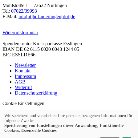
Mühlstraße 11 | 72622 Nürtingen
Tel:
07022/39993
E-Mail:
info[at]hdf-nuertingen[dot]de
Widerrufsformular
Spendenkonto: Kreissparkasse Esslingen
IBAN DE 62 6115 0020 0048 1244 05
BIC ESSLDE66
Newsletter
Kontakt
Impressum
AGB
Widerruf
Datenschutzerklärung
Cookie Einstellungen
Wir speichern und verarbeiten Ihre personenbezogenen Informationen für
folgende Zwecke:
Speicherung von Einstellungen dieser Anwendung, Funktionelle
© 2026 Kubus Software GmbH
Cookies, Essenzielle Cookies.