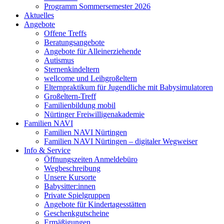
Programm Sommersemester 2026
Aktuelles
Angebote
Offene Treffs
Beratungsangebote
Angebote für Alleinerziehende
Autismus
Sternenkindeltern
wellcome und Leihgroßeltern
Elternpraktikum für Jugendliche mit Babysimulatoren
Großeltern-Treff
Familienbildung mobil
Nürtinger Freiwilligenakademie
Familien NAVI
Familien NAVI Nürtingen
Familien NAVI Nürtingen – digitaler Wegweiser
Info & Service
Öffnungszeiten Anmeldebüro
Wegbeschreibung
Unsere Kursorte
Babysitter:innen
Private Spielgruppen
Angebote für Kindertagesstätten
Geschenkgutscheine
Ermäßigungen