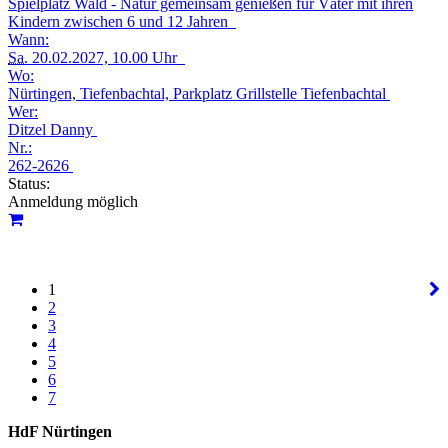
Spielplatz Wald - Natur gemeinsam genießen für Väter mit ihren
Kindern zwischen 6 und 12 Jahren
Wann:
Sa.
20.02.2027, 10.00 Uhr
Wo:
Nürtingen, Tiefenbachtal, Parkplatz Grillstelle Tiefenbachtal
Wer:
Ditzel Danny
Nr.:
262-2626
Status:
Anmeldung möglich
1
2
3
4
5
6
7
HdF Nürtingen