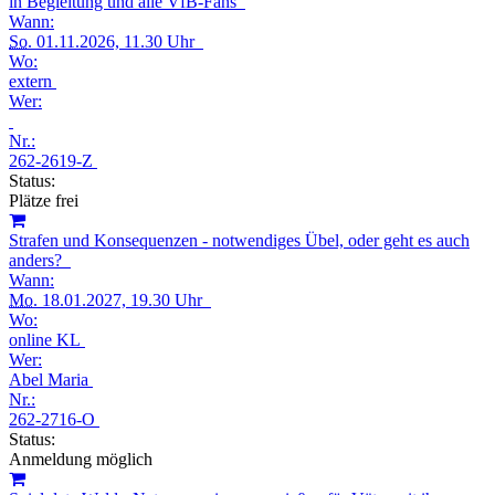
in Begleitung und alle VfB-Fans
Wann:
So.
01.11.2026, 11.30 Uhr
Wo:
extern
Wer:
Nr.:
262-2619-Z
Status:
Plätze frei
Strafen und Konsequenzen - notwendiges Übel, oder geht es auch
anders?
Wann:
Mo.
18.01.2027, 19.30 Uhr
Wo:
online KL
Wer:
Abel Maria
Nr.:
262-2716-O
Status:
Anmeldung möglich