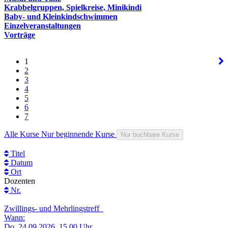
Krabbelgruppen, Spielkreise, Minikindi
Baby- und Kleinkindschwimmen
Einzelveranstaltungen
Vorträge
1
2
3
4
5
6
7
Alle Kurse
Nur beginnende Kurse
Nur buchbare Kurse
Titel
Datum
Ort
Dozenten
Nr.
Zwillings- und Mehrlingstreff
Wann:
Do.
24.09.2026, 15.00 Uhr