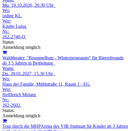
Mo.
19.10.2026, 20.30 Uhr
Wo:
online KL
Wer:
Knabe Luisa
Nr.:
262-2740-O
Status:
Anmeldung möglich
Waldtheater: "Brummelbutz - Winterprogramm" für Bärenfreunde
ab 3,5 Jahren in Begleitung
Wann:
Do.
28.01.2027, 15.30 Uhr
Wo:
Haus der Familie, Mühlstraße 11, Raum 1 - EG
Wer:
Helfferich Miriam
Nr.:
262-2602
Status:
Anmeldung möglich
Tour durch die MHPArena des VfB Stuttgart für Kinder ab 3 Jahren