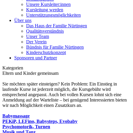
Unsere Kursleiter:innen
Kursleitung werden
Unterstützungsmöglichkeiten
Über uns
Das Haus der Familie Nürtingen
Qualitätsverständnis
Unser Team
Der Verein
Bündnis für Familie Nürtingen
Kinderschutzkonzept
Sponsoren und Partner
Kategorien
Eltern und Kinder gemeinsam
Sie möchten später einsteigen? Kein Problem: Ein Einstieg in
laufende Kurse ist jederzeit möglich, die Kursgebühr wird
entsprechend angepasst. Auch bei vollen Kursen lohnt sich eine
Anmeldung auf der Warteliste – bei genügend Interessierten bieten
wir nach Möglichkeit einen Zusatzkurs an.
Babymassage
PEKiP, LEFino, Babysteps, Evobaby
Psychomotorik, Turnen
Musik und Tanz