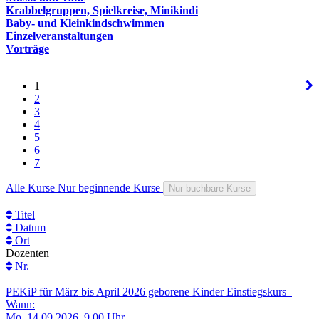
Krabbelgruppen, Spielkreise, Minikindi
Baby- und Kleinkindschwimmen
Einzelveranstaltungen
Vorträge
1
2
3
4
5
6
7
Alle Kurse
Nur beginnende Kurse
Nur buchbare Kurse
Titel
Datum
Ort
Dozenten
Nr.
PEKiP für März bis April 2026 geborene Kinder Einstiegskurs
Wann:
Mo.
14.09.2026, 9.00 Uhr