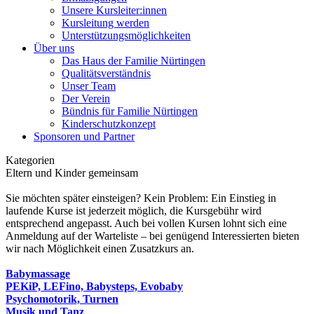
Unsere Kursleiter:innen
Kursleitung werden
Unterstützungsmöglichkeiten
Über uns
Das Haus der Familie Nürtingen
Qualitätsverständnis
Unser Team
Der Verein
Bündnis für Familie Nürtingen
Kinderschutzkonzept
Sponsoren und Partner
Kategorien
Eltern und Kinder gemeinsam
Sie möchten später einsteigen? Kein Problem: Ein Einstieg in
laufende Kurse ist jederzeit möglich, die Kursgebühr wird
entsprechend angepasst. Auch bei vollen Kursen lohnt sich eine
Anmeldung auf der Warteliste – bei genügend Interessierten bieten
wir nach Möglichkeit einen Zusatzkurs an.
Babymassage
PEKiP, LEFino, Babysteps, Evobaby
Psychomotorik, Turnen
Musik und Tanz