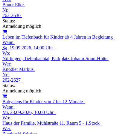
Bauer Elke
Nr.:
262-2630
Status:
Anmeldung möglich
Leben im Tiefenbach für Kinder ab 4 Jahren in Begleitung
Wann:
Sa.
19.09.2026, 14.00 Uhr
Wo:
Nürtingen, Tiefenbachtal, Parkplatz Johann-Sonn-Hütte
Wer:
Knödler Markus
Nr.:
262-2627
Status:
Anmeldung möglich
Babysteps für Kinder von 7 bis 12 Monate
Wann:
Mi.
23.09.2026, 10.00 Uhr
Wo:
Haus der Familie, Mühlstraße 11, Raum 5 - 1.Stock
Wer:
Zieglerski Sabrina