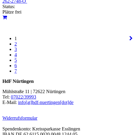
262-2748-O
Status:
Plätze frei
1
2
3
4
5
6
7
HdF Nürtingen
Mühlstraße 11 | 72622 Nürtingen
Tel:
07022/39993
E-Mail:
info[at]hdf-nuertingen[dot]de
Widerrufsformular
Spendenkonto: Kreissparkasse Esslingen
IBAN DE 62 6115 0020 0048 1244 05