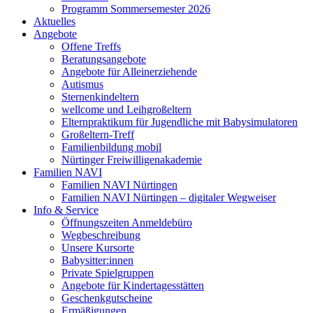
Programm Sommersemester 2026
Aktuelles
Angebote
Offene Treffs
Beratungsangebote
Angebote für Alleinerziehende
Autismus
Sternenkindeltern
wellcome und Leihgroßeltern
Elternpraktikum für Jugendliche mit Babysimulatoren
Großeltern-Treff
Familienbildung mobil
Nürtinger Freiwilligenakademie
Familien NAVI
Familien NAVI Nürtingen
Familien NAVI Nürtingen – digitaler Wegweiser
Info & Service
Öffnungszeiten Anmeldebüro
Wegbeschreibung
Unsere Kursorte
Babysitter:innen
Private Spielgruppen
Angebote für Kindertagesstätten
Geschenkgutscheine
Ermäßigungen