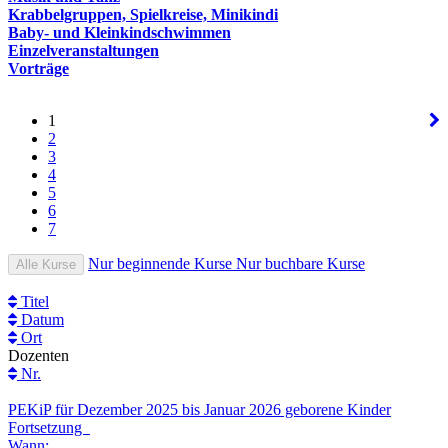
Krabbelgruppen, Spielkreise, Minikindi
Baby- und Kleinkindschwimmen
Einzelveranstaltungen
Vorträge
1
2
3
4
5
6
7
Nur beginnende Kurse
Nur buchbare Kurse
Alle Kurse
Titel
Datum
Ort
Dozenten
Nr.
PEKiP für Dezember 2025 bis Januar 2026 geborene Kinder
Fortsetzung
Wann: