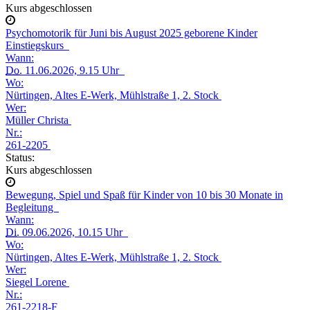
Kurs abgeschlossen
Psychomotorik für Juni bis August 2025 geborene Kinder
Einstiegskurs
Wann:
Do.
11.06.2026, 9.15 Uhr
Wo:
Nürtingen, Altes E-Werk, Mühlstraße 1, 2. Stock
Wer:
Müller Christa
Nr.:
261-2205
Status:
Kurs abgeschlossen
Bewegung, Spiel und Spaß für Kinder von 10 bis 30 Monate in
Begleitung
Wann:
Di.
09.06.2026, 10.15 Uhr
Wo:
Nürtingen, Altes E-Werk, Mühlstraße 1, 2. Stock
Wer:
Siegel Lorene
Nr.:
261-2218-F