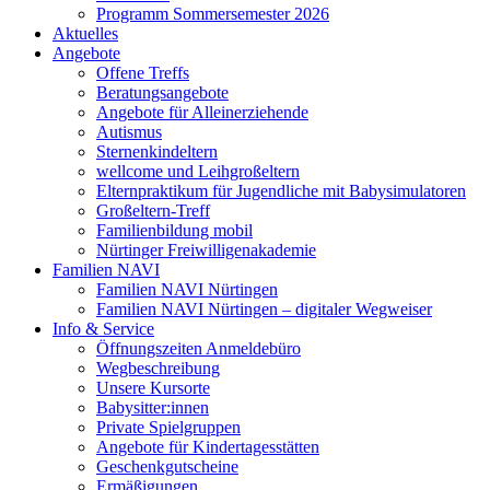
Programm Sommersemester 2026
Aktuelles
Angebote
Offene Treffs
Beratungsangebote
Angebote für Alleinerziehende
Autismus
Sternenkindeltern
wellcome und Leihgroßeltern
Elternpraktikum für Jugendliche mit Babysimulatoren
Großeltern-Treff
Familienbildung mobil
Nürtinger Freiwilligenakademie
Familien NAVI
Familien NAVI Nürtingen
Familien NAVI Nürtingen – digitaler Wegweiser
Info & Service
Öffnungszeiten Anmeldebüro
Wegbeschreibung
Unsere Kursorte
Babysitter:innen
Private Spielgruppen
Angebote für Kindertagesstätten
Geschenkgutscheine
Ermäßigungen