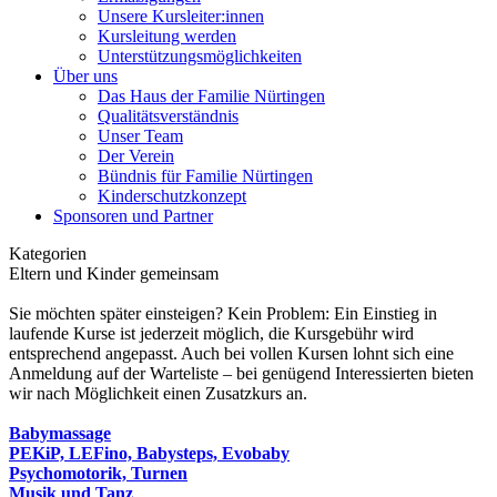
Unsere Kursleiter:innen
Kursleitung werden
Unterstützungsmöglichkeiten
Über uns
Das Haus der Familie Nürtingen
Qualitätsverständnis
Unser Team
Der Verein
Bündnis für Familie Nürtingen
Kinderschutzkonzept
Sponsoren und Partner
Kategorien
Eltern und Kinder gemeinsam
Sie möchten später einsteigen? Kein Problem: Ein Einstieg in
laufende Kurse ist jederzeit möglich, die Kursgebühr wird
entsprechend angepasst. Auch bei vollen Kursen lohnt sich eine
Anmeldung auf der Warteliste – bei genügend Interessierten bieten
wir nach Möglichkeit einen Zusatzkurs an.
Babymassage
PEKiP, LEFino, Babysteps, Evobaby
Psychomotorik, Turnen
Musik und Tanz