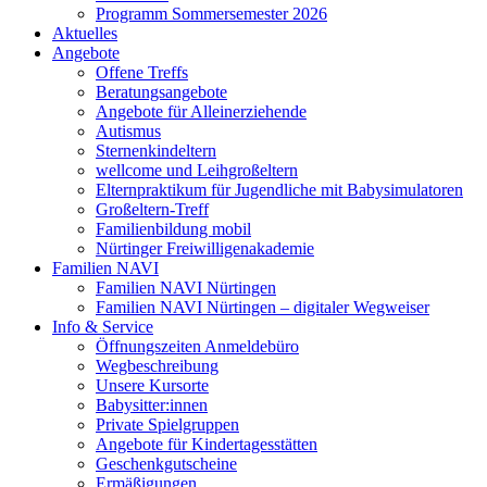
Programm Sommersemester 2026
Aktuelles
Angebote
Offene Treffs
Beratungsangebote
Angebote für Alleinerziehende
Autismus
Sternenkindeltern
wellcome und Leihgroßeltern
Elternpraktikum für Jugendliche mit Babysimulatoren
Großeltern-Treff
Familienbildung mobil
Nürtinger Freiwilligenakademie
Familien NAVI
Familien NAVI Nürtingen
Familien NAVI Nürtingen – digitaler Wegweiser
Info & Service
Öffnungszeiten Anmeldebüro
Wegbeschreibung
Unsere Kursorte
Babysitter:innen
Private Spielgruppen
Angebote für Kindertagesstätten
Geschenkgutscheine
Ermäßigungen