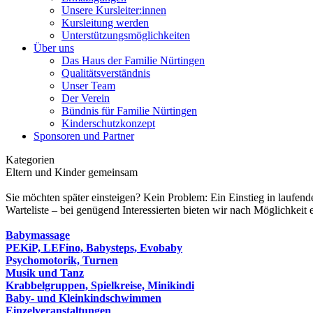
Unsere Kursleiter:innen
Kursleitung werden
Unterstützungsmöglichkeiten
Über uns
Das Haus der Familie Nürtingen
Qualitätsverständnis
Unser Team
Der Verein
Bündnis für Familie Nürtingen
Kinderschutzkonzept
Sponsoren und Partner
Kategorien
Eltern und Kinder gemeinsam
Sie möchten später einsteigen? Kein Problem: Ein Einstieg in laufend
Warteliste – bei genügend Interessierten bieten wir nach Möglichkeit 
Babymassage
PEKiP, LEFino, Babysteps, Evobaby
Psychomotorik, Turnen
Musik und Tanz
Krabbelgruppen, Spielkreise, Minikindi
Baby- und Kleinkindschwimmen
Einzelveranstaltungen