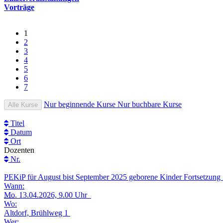
Vorträge
1
2
3
4
5
6
7
Nur beginnende Kurse
Nur buchbare Kurse
Alle Kurse
Titel
Datum
Ort
Dozenten
Nr.
PEKiP für August bist September 2025 geborene Kinder Fortsetzun
Wann:
Mo.
13.04.2026, 9.00 Uhr
Wo:
Altdorf, Brühlweg 1
Wer: