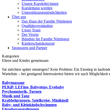
Unsere Kursleiter:innen
Kursleitung werden
Unterstützungsmöglichkeiten
Über uns
Das Haus der Familie Nürtingen
Qualitätsverständnis
Unser Team
Der Verein
Bündnis für Familie Nürtingen
Kinderschutzkonzept
Sponsoren und Partner
Kategorien
Eltern und Kinder gemeinsam
Sie möchten später einsteigen? Kein Problem: Ein Einstieg in laufend
Warteliste – bei genügend Interessierten bieten wir nach Möglichkeit 
Babymassage
PEKiP, LEFino, Babysteps, Evobaby
Psychomotorik, Turnen
Musik und Tanz
Krabbelgruppen, Spielkreise, Minikindi
Baby- und Kleinkindschwimmen
Einzelveranstaltungen