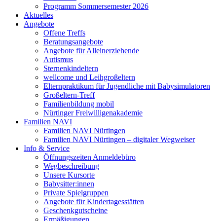
Programm Sommersemester 2026
Aktuelles
Angebote
Offene Treffs
Beratungsangebote
Angebote für Alleinerziehende
Autismus
Sternenkindeltern
wellcome und Leihgroßeltern
Elternpraktikum für Jugendliche mit Babysimulatoren
Großeltern-Treff
Familienbildung mobil
Nürtinger Freiwilligenakademie
Familien NAVI
Familien NAVI Nürtingen
Familien NAVI Nürtingen – digitaler Wegweiser
Info & Service
Öffnungszeiten Anmeldebüro
Wegbeschreibung
Unsere Kursorte
Babysitter:innen
Private Spielgruppen
Angebote für Kindertagesstätten
Geschenkgutscheine
Ermäßigungen