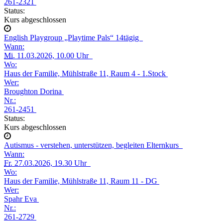
261-2321
Status:
Kurs abgeschlossen
English Playgroup „Playtime Pals“ 14tägig
Wann:
Mi.
11.03.2026, 10.00 Uhr
Wo:
Haus der Familie, Mühlstraße 11, Raum 4 - 1.Stock
Wer:
Broughton Dorina
Nr.:
261-2451
Status:
Kurs abgeschlossen
Autismus - verstehen, unterstützen, begleiten Elternkurs
Wann:
Fr.
27.03.2026, 19.30 Uhr
Wo:
Haus der Familie, Mühlstraße 11, Raum 11 - DG
Wer:
Spahr Eva
Nr.:
261-2729