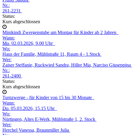
Nr.:
261-2231
Status:
Kurs abgeschlossen
Minikindi Zwergenstube am Montag für Kinder ab 2 Jahren
Wann:
Mo.
02.03.2026, 9.00 Uhr
Wo:
Haus der Familie, Mühlstraße 11, Raum 4 - 1.Stock
Wer:
Zaiser Steffanie, Ruckwied Sandra, Hiller Mia, Narciso Giuseppina
Nr.:
261-2400
Status:
Kurs abgeschlossen
Turnzwerge - für Kinder von 15 bis 30 Monate
Wann:
Do.
05.03.2026, 15.15 Uhr
Wo:
Nürtingen, Altes E-Werk, Mühlstraße 1, 2. Stock
Wer:
Herchel Vanessa, Braunmiller Julia