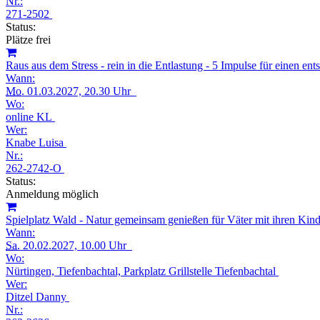
Nr.:
271-2502
Status:
Plätze frei
Raus aus dem Stress - rein in die Entlastung - 5 Impulse für einen e
Wann:
Mo.
01.03.2027, 20.30 Uhr
Wo:
online KL
Wer:
Knabe Luisa
Nr.:
262-2742-O
Status:
Anmeldung möglich
Spielplatz Wald - Natur gemeinsam genießen für Väter mit ihren Ki
Wann:
Sa.
20.02.2027, 10.00 Uhr
Wo:
Nürtingen, Tiefenbachtal, Parkplatz Grillstelle Tiefenbachtal
Wer:
Ditzel Danny
Nr.: