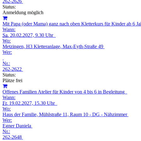
262-2626
Status:
Anmeldung möglich
Mit Papa (oder Mama) ganz nach oben Kletterkurs für Kinder ab 6 
Wann:
Sa.
20.02.2027, 9.30 Uhr
Wo:
Metzingen, H3 Kletteranlage, Max-Eyth-Straße 49
Wer:
Nr.:
262-2622
Status:
Plätze frei
Offenes Familien Atelier für Kinder von 4 bis 6 in Begleitung
Wann:
Fr.
19.02.2027, 15.30 Uhr
Wo:
Haus der Familie, Mühlstraße 11, Raum 10 - DG - Nähzimmer
Wer:
Egner Daniela
Nr.:
262-2648