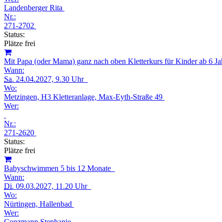
Landenberger Rita
Nr.:
271-2702
Status:
Plätze frei
Mit Papa (oder Mama) ganz nach oben Kletterkurs für Kinder ab 6 
Wann:
Sa.
24.04.2027, 9.30 Uhr
Wo:
Metzingen, H3 Kletteranlage, Max-Eyth-Straße 49
Wer:
Nr.:
271-2620
Status:
Plätze frei
Babyschwimmen 5 bis 12 Monate
Wann:
Di.
09.03.2027, 11.20 Uhr
Wo:
Nürtingen, Hallenbad
Wer:
Conzmann Stephanie