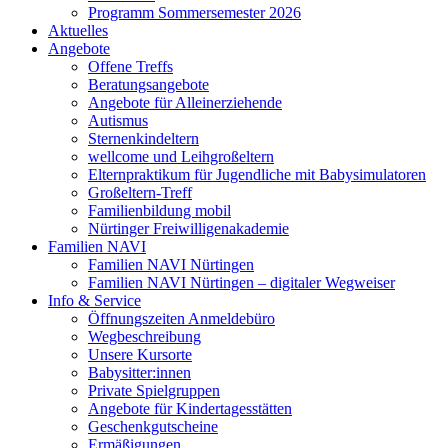
Programm Sommersemester 2026
Aktuelles
Angebote
Offene Treffs
Beratungsangebote
Angebote für Alleinerziehende
Autismus
Sternenkindeltern
wellcome und Leihgroßeltern
Elternpraktikum für Jugendliche mit Babysimulatoren
Großeltern-Treff
Familienbildung mobil
Nürtinger Freiwilligenakademie
Familien NAVI
Familien NAVI Nürtingen
Familien NAVI Nürtingen – digitaler Wegweiser
Info & Service
Öffnungszeiten Anmeldebüro
Wegbeschreibung
Unsere Kursorte
Babysitter:innen
Private Spielgruppen
Angebote für Kindertagesstätten
Geschenkgutscheine
Ermäßigungen