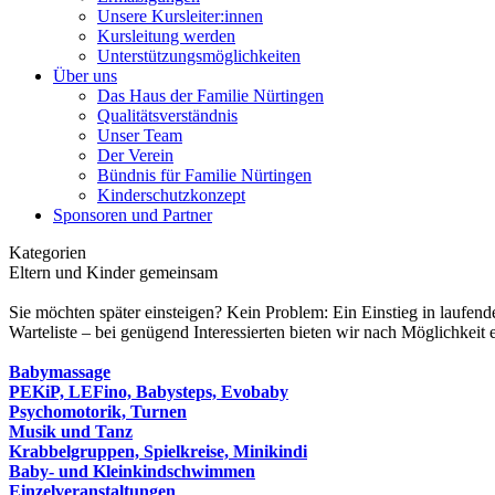
Unsere Kursleiter:innen
Kursleitung werden
Unterstützungsmöglichkeiten
Über uns
Das Haus der Familie Nürtingen
Qualitätsverständnis
Unser Team
Der Verein
Bündnis für Familie Nürtingen
Kinderschutzkonzept
Sponsoren und Partner
Kategorien
Eltern und Kinder gemeinsam
Sie möchten später einsteigen? Kein Problem: Ein Einstieg in laufend
Warteliste – bei genügend Interessierten bieten wir nach Möglichkeit 
Babymassage
PEKiP, LEFino, Babysteps, Evobaby
Psychomotorik, Turnen
Musik und Tanz
Krabbelgruppen, Spielkreise, Minikindi
Baby- und Kleinkindschwimmen
Einzelveranstaltungen