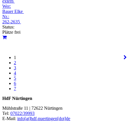
extern
Wer:
Bauer Elke
Nr.:
262-2635
Status:
Plätze frei
1
2
3
4
5
6
7
HdF Nürtingen
Mühlstraße 11 | 72622 Nürtingen
Tel:
07022/39993
E-Mail:
info[at]hdf-nuertingen[dot]de