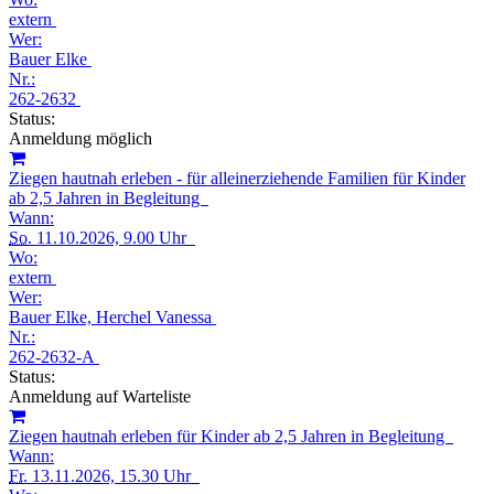
extern
Wer:
Bauer Elke
Nr.:
262-2632
Status:
Anmeldung möglich
Ziegen hautnah erleben - für alleinerziehende Familien für Kinder
ab 2,5 Jahren in Begleitung
Wann:
So.
11.10.2026, 9.00 Uhr
Wo:
extern
Wer:
Bauer Elke, Herchel Vanessa
Nr.:
262-2632-A
Status:
Anmeldung auf Warteliste
Ziegen hautnah erleben für Kinder ab 2,5 Jahren in Begleitung
Wann:
Fr.
13.11.2026, 15.30 Uhr