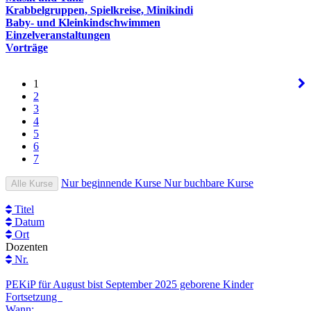
Krabbelgruppen, Spielkreise, Minikindi
Baby- und Kleinkindschwimmen
Einzelveranstaltungen
Vorträge
1
2
3
4
5
6
7
Nur beginnende Kurse
Nur buchbare Kurse
Alle Kurse
Titel
Datum
Ort
Dozenten
Nr.
PEKiP für August bist September 2025 geborene Kinder
Fortsetzung
Wann: