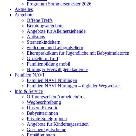
Programm Sommersemester 2026
Aktuelles
Angebote
Offene Treffs
Beratungsangebote
Angebote für Alleinerziehende
Autismus
Sternenkindeltern
wellcome und Leihgroßeltern
Elternpraktikum für Jugendliche mit Babysimulatoren
Großeltern-Treff
Familienbildung mobil
Nürtinger Freiwilligenakademie
Familien NAVI
Familien NAVI Nürtingen
Familien NAVI Nürtingen – digitaler Wegweiser
Info & Service
Öffnungszeiten Anmeldebüro
Wegbeschreibung
Unsere Kursorte
Babysitter:innen
Private Spielgruppen
Angebote für Kindertagesstätten
Geschenkgutscheine
Ermäßigungen