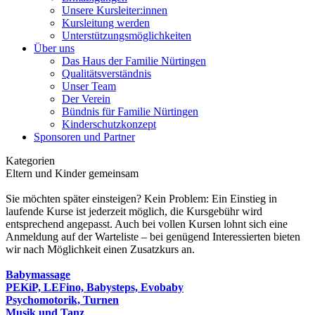
Unsere Kursleiter:innen
Kursleitung werden
Unterstützungsmöglichkeiten
Über uns
Das Haus der Familie Nürtingen
Qualitätsverständnis
Unser Team
Der Verein
Bündnis für Familie Nürtingen
Kinderschutzkonzept
Sponsoren und Partner
Kategorien
Eltern und Kinder gemeinsam
Sie möchten später einsteigen? Kein Problem: Ein Einstieg in
laufende Kurse ist jederzeit möglich, die Kursgebühr wird
entsprechend angepasst. Auch bei vollen Kursen lohnt sich eine
Anmeldung auf der Warteliste – bei genügend Interessierten bieten
wir nach Möglichkeit einen Zusatzkurs an.
Babymassage
PEKiP, LEFino, Babysteps, Evobaby
Psychomotorik, Turnen
Musik und Tanz