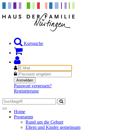
Kurssuche
E-
Mail
Passwort
Anmelden
Passwort vergessen?
Registrierung
Toggle
Home
navigation
Programm
Rund um die Geburt
Eltern und Kinder gemeinsam