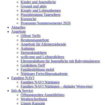
Kinder und Jugendliche
Gesund und aktiv
Kreativ und Lebensthemen
Praxisberatung Tageseltern
Kurssuche
Programm Sommersemester 2026
Aktuelles
Angebote
Offene Treffs
Beratungsangebote
Angebote für Alleinerziehende
Autismus
Sternenkindeltern
wellcome und Leihgroßeltern
Elternpraktikum für Jugendliche mit Babysimulatoren
Großeltern-Treff
Familienbildung mobil
Nürtinger Freiwilligenakademie
Familien NAVI
Familien NAVI Nürtingen
Familien NAVI Nürtingen – digitaler Wegweiser
Info & Service
Öffnungszeiten Anmeldebüro
Wegbeschreibung
Unsere Kursorte