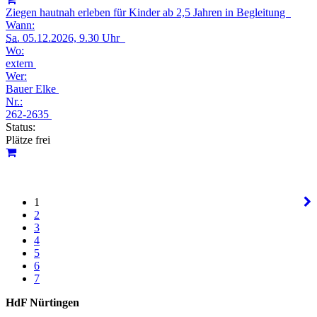
Ziegen hautnah erleben für Kinder ab 2,5 Jahren in Begleitung
Wann:
Sa.
05.12.2026, 9.30 Uhr
Wo:
extern
Wer:
Bauer Elke
Nr.:
262-2635
Status:
Plätze frei
1
2
3
4
5
6
7
HdF Nürtingen