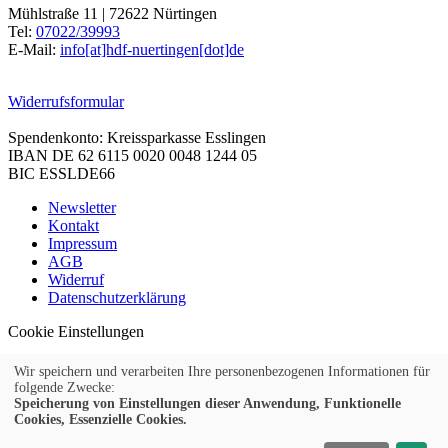
Mühlstraße 11 | 72622 Nürtingen
Tel:
07022/39993
E-Mail:
info[at]hdf-nuertingen[dot]de
Widerrufsformular
Spendenkonto: Kreissparkasse Esslingen
IBAN DE 62 6115 0020 0048 1244 05
BIC ESSLDE66
Newsletter
Kontakt
Impressum
AGB
Widerruf
Datenschutzerklärung
Cookie Einstellungen
Wir speichern und verarbeiten Ihre personenbezogenen Informationen für
folgende Zwecke:
Speicherung von Einstellungen dieser Anwendung, Funktionelle
© 2026 Kubus Software GmbH
Cookies, Essenzielle Cookies.