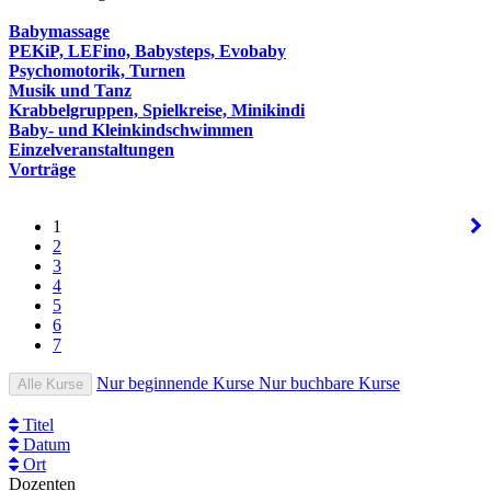
Babymassage
PEKiP, LEFino, Babysteps, Evobaby
Psychomotorik, Turnen
Musik und Tanz
Krabbelgruppen, Spielkreise, Minikindi
Baby- und Kleinkindschwimmen
Einzelveranstaltungen
Vorträge
1
2
3
4
5
6
7
Nur beginnende Kurse
Nur buchbare Kurse
Alle Kurse
Titel
Datum
Ort
Dozenten