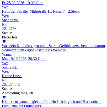
Fr.
25.09.2026, 19.00 Uhr
Wo:
Haus der Familie, Mühlstraße 11, Raum 7 - 2.Stock
Wer:
Spahr Eva
Nr.:
262-2733
Status:
Plätze frei
Was dein Kind dir sagen will - Starke Gefühle verstehen und warum
Verhalten Sinn ergibt kostenloses Webinar
Wann:
Mo.
19.10.2026, 20.30 Uhr
Wo:
online KL
Wer:
Knabe Luisa
Nr.:
262-2740-O
Status:
Anmeldung möglich
Kinder entspannt begleiten für mehr Leichtigkeit und Harmonie im
Familienalltag Onlinekurs