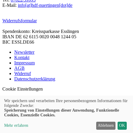
E-Mail:
info[at]hdf-nuertingen[dot]de
Widerrufsformular
Spendenkonto: Kreissparkasse Esslingen
IBAN DE 62 6115 0020 0048 1244 05
BIC ESSLDE66
Newsletter
Kontakt
Impressum
AGB
Widerruf
Datenschutzerklärung
Cookie Einstellungen
Wir speichern und verarbeiten Ihre personenbezogenen Informationen für
folgende Zwecke:
Speicherung von Einstellungen dieser Anwendung, Funktionelle
© 2026 Kubus Software GmbH
Cookies, Essenzielle Cookies.
Mehr erfahren
Ablehnen
OK