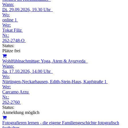
Wann:
Di.
29.09.2026, 19.30 Uhr
Wo:
online 1
Wer:
Tokat Filiz
Nr.:
262-2748-O
Status:
Plätze frei
Wohlfühlnachmittag: Yoga, Atem & Ayurveda
Wann:
Sa.
17.10.2026, 14.00 Uhr
Wo:
Nürtingen-Neckarhausen, Edith-Stein-Haus, Kapfstraße 1
Wer:
Carcamo Arzu
Nr.:
262-2760
Status:
Anmeldung möglich
Fotografieren lernen - die eigene Familiengeschichte fotografisch
festhalten