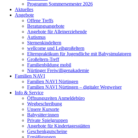
Programm Sommersemester 2026
Aktuelles
Angebote
Offene Treffs
Beratungsangebote
Angebote für Alleinerziehende
Autismus
Sternenkindeltern
wellcome und Leihgroßeltern
Elternpraktikum für Jugendliche mit Babysimulatoren
Großeltern-Treff
Familienbildung mobil
Nürtinger Freiwilligenakademie
Familien NAVI
Familien NAVI Nürtingen
Familien NAVI Nürtingen – digitaler Wegweiser
Info & Service
Öffnungszeiten Anmeldebüro
Wegbeschreibung
Unsere Kursorte
Babysitter:innen
Private Spielgruppen
Angebote für Kindertagesstätten
Geschenkgutscheine
Ermäßigungen