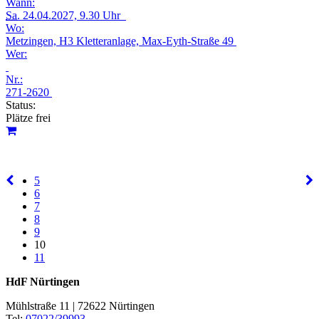
Wann:
Sa.
24.04.2027, 9.30 Uhr
Wo:
Metzingen, H3 Kletteranlage, Max-Eyth-Straße 49
Wer:
Nr.:
271-2620
Status:
Plätze frei
5
6
7
8
9
10
11
HdF Nürtingen
Mühlstraße 11 | 72622 Nürtingen
Tel:
07022/39993