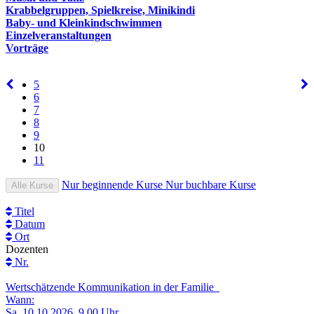
Krabbelgruppen, Spielkreise, Minikindi
Baby- und Kleinkindschwimmen
Einzelveranstaltungen
Vorträge
5
6
7
8
9
10
11
Nur beginnende Kurse
Nur buchbare Kurse
Alle Kurse
Titel
Datum
Ort
Dozenten
Nr.
Wertschätzende Kommunikation in der Familie
Wann:
Sa.
10.10.2026, 9.00 Uhr