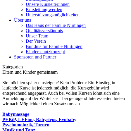
Unsere Kursleiter:innen
Kursleitung werden
Unterstützungsmöglichkeiten
Über uns
Das Haus der Familie Nürtingen
Qualitätsverständnis
Unser Team
Der Verein
Bündnis für Familie Nürtingen
Kinderschutzkonzept
Sponsoren und Partner
Kategorien
Eltern und Kinder gemeinsam
Sie möchten später einsteigen? Kein Problem: Ein Einstieg in
laufende Kurse ist jederzeit möglich, die Kursgebühr wird
entsprechend angepasst. Auch bei vollen Kursen lohnt sich eine
Anmeldung auf der Warteliste – bei genügend Interessierten bieten
wir nach Möglichkeit einen Zusatzkurs an.
Babymassage
PEKiP, LEFino, Babysteps, Evobaby
Psychomotorik, Turnen
Musik und Tanz