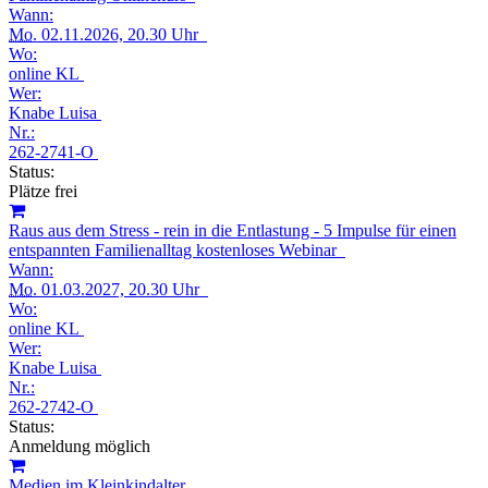
Wann:
Mo.
02.11.2026, 20.30 Uhr
Wo:
online KL
Wer:
Knabe Luisa
Nr.:
262-2741-O
Status:
Plätze frei
Raus aus dem Stress - rein in die Entlastung - 5 Impulse für einen
entspannten Familienalltag kostenloses Webinar
Wann:
Mo.
01.03.2027, 20.30 Uhr
Wo:
online KL
Wer:
Knabe Luisa
Nr.:
262-2742-O
Status:
Anmeldung möglich
Medien im Kleinkindalter