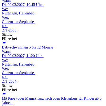
Wann:
Di.
09.03.2027, 10.45 Uhr
Wo:
Nürtingen, Hallenbad
Wer:
Conzmann Stephanie
Nr.:
271-2503
Status:
Plätze frei
Babyschwimmen 5 bis 12 Monate
Wann:
Di.
09.03.2027, 11.20 Uhr
Wo:
Nürtingen, Hallenbad
Wer:
Conzmann Stephanie
Nr.:
271-2504
Status:
Plätze frei
Mit Papa (oder Mama) ganz nach oben Kletterkurs für Kinder ab 6
Jahren