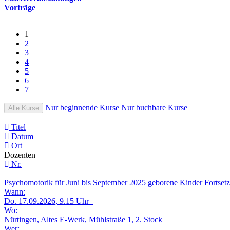
Vorträge
1
2
3
4
5
6
7
Nur beginnende Kurse
Nur buchbare Kurse
Alle Kurse
Titel
Datum
Ort
Dozenten
Nr.
Psychomotorik für Juni bis September 2025 geborene Kinder Fortse
Wann:
Do.
17.09.2026, 9.15 Uhr
Wo:
Nürtingen, Altes E-Werk, Mühlstraße 1, 2. Stock
Wer: