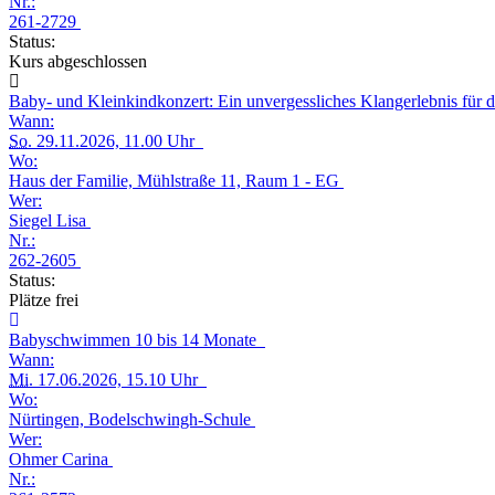
Nr.:
261-2729
Status:
Kurs abgeschlossen
Baby- und Kleinkindkonzert: Ein unvergessliches Klangerlebnis für 
Wann:
So.
29.11.2026, 11.00 Uhr
Wo:
Haus der Familie, Mühlstraße 11, Raum 1 - EG
Wer:
Siegel Lisa
Nr.:
262-2605
Status:
Plätze frei
Babyschwimmen 10 bis 14 Monate
Wann:
Mi.
17.06.2026, 15.10 Uhr
Wo:
Nürtingen, Bodelschwingh-Schule
Wer:
Ohmer Carina
Nr.: