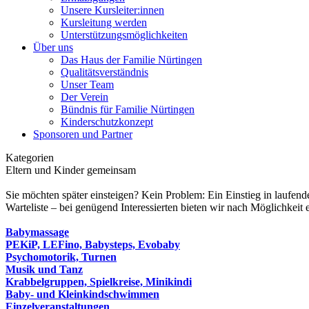
Unsere Kursleiter:innen
Kursleitung werden
Unterstützungsmöglichkeiten
Über uns
Das Haus der Familie Nürtingen
Qualitätsverständnis
Unser Team
Der Verein
Bündnis für Familie Nürtingen
Kinderschutzkonzept
Sponsoren und Partner
Kategorien
Eltern und Kinder gemeinsam
Sie möchten später einsteigen? Kein Problem: Ein Einstieg in laufend
Warteliste – bei genügend Interessierten bieten wir nach Möglichkeit 
Babymassage
PEKiP, LEFino, Babysteps, Evobaby
Psychomotorik, Turnen
Musik und Tanz
Krabbelgruppen, Spielkreise, Minikindi
Baby- und Kleinkindschwimmen
Einzelveranstaltungen