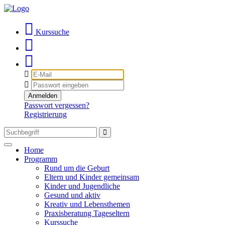
Kurssuche
E-
Mail
Passwort
Anmelden
Passwort vergessen?
Registrierung
Toggle
Home
navigation
Programm
Rund um die Geburt
Eltern und Kinder gemeinsam
Kinder und Jugendliche
Gesund und aktiv
Kreativ und Lebensthemen
Praxisberatung Tageseltern
Kurssuche