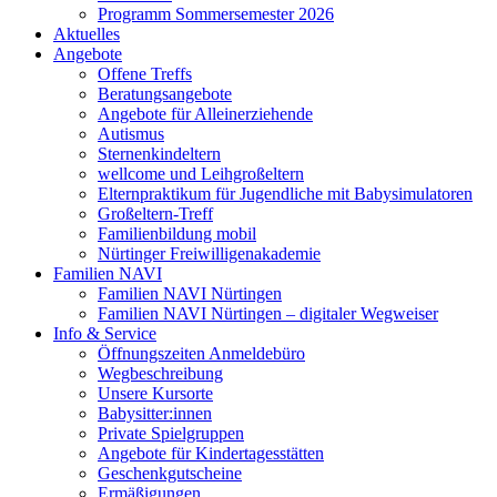
Programm Sommersemester 2026
Aktuelles
Angebote
Offene Treffs
Beratungsangebote
Angebote für Alleinerziehende
Autismus
Sternenkindeltern
wellcome und Leihgroßeltern
Elternpraktikum für Jugendliche mit Babysimulatoren
Großeltern-Treff
Familienbildung mobil
Nürtinger Freiwilligenakademie
Familien NAVI
Familien NAVI Nürtingen
Familien NAVI Nürtingen – digitaler Wegweiser
Info & Service
Öffnungszeiten Anmeldebüro
Wegbeschreibung
Unsere Kursorte
Babysitter:innen
Private Spielgruppen
Angebote für Kindertagesstätten
Geschenkgutscheine
Ermäßigungen