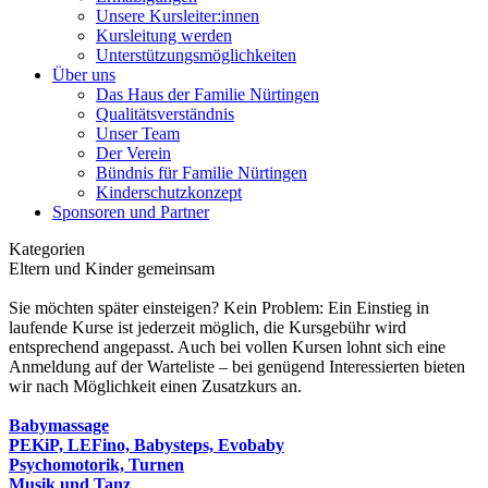
Unsere Kursleiter:innen
Kursleitung werden
Unterstützungsmöglichkeiten
Über uns
Das Haus der Familie Nürtingen
Qualitätsverständnis
Unser Team
Der Verein
Bündnis für Familie Nürtingen
Kinderschutzkonzept
Sponsoren und Partner
Kategorien
Eltern und Kinder gemeinsam
Sie möchten später einsteigen? Kein Problem: Ein Einstieg in
laufende Kurse ist jederzeit möglich, die Kursgebühr wird
entsprechend angepasst. Auch bei vollen Kursen lohnt sich eine
Anmeldung auf der Warteliste – bei genügend Interessierten bieten
wir nach Möglichkeit einen Zusatzkurs an.
Babymassage
PEKiP, LEFino, Babysteps, Evobaby
Psychomotorik, Turnen
Musik und Tanz