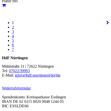
Plätze frei
1
2
3
4
5
6
7
HdF Nürtingen
Mühlstraße 11 | 72622 Nürtingen
Tel:
07022/39993
E-Mail:
info[at]hdf-nuertingen[dot]de
Widerrufsformular
Spendenkonto: Kreissparkasse Esslingen
IBAN DE 62 6115 0020 0048 1244 05
BIC ESSLDE66