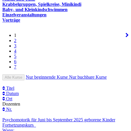
Krabbelgruppen, Spielkreise, Minikindi
Baby- und Kleinkindschwimmen
Einzelveranstaltungen
Vorträge
1
2
3
4
5
6
7
Nur beginnende Kurse
Nur buchbare Kurse
Alle Kurse
Titel
Datum
Ort
Dozenten
Nr.
Psychomotorik für Juni bis September 2025 geborene Kinder
Fortsetzungskurs
Wann: