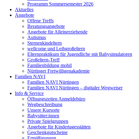
Programm Sommersemester 2026
Aktuelles
Angebote
Offene Treffs
Beratungsangebote
Angebote für Alleinerziehende
Autismus
Sternenkindeltern
wellcome und Leihgroßeltern
Elternpraktikum für Jugendliche mit Babysimulatoren
Großeltern-Treff
Familienbildung mobil
Nürtinger Freiwilligenakademie
Familien NAVI
Familien NAVI Nürtingen
Familien NAVI Nürtingen – digitaler Wegweiser
Info & Service
Öffnungszeiten Anmeldebüro
Wegbeschreibung
Unsere Kursorte
Babysitter:innen
Private Spielgruppen
Angebote für Kindertagesstätten
Geschenkgutscheine
Ermäßigungen