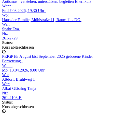
Autismus - verstehen, unterstützen, begleiten Elternkurs
Wann:
Fr.
27.03.2026, 19.30 Uhr
Wo:
Haus der Familie, Mühlstraße 11, Raum 11 - DG
Wer:
Spahr Eva
Nr.:
261-2729
Status:
Kurs abgeschlossen
PEKiP für August bist September 2025 geborene Kinder
Fortsetzung
Wann:
Mo.
13.04.2026, 9.00 Uhr
Wo:
Altdorf, Brühlweg 1
Wer:
Albat-Glässing Tanja
Nr.:
261-2103-F
Status:
Kurs abgeschlossen