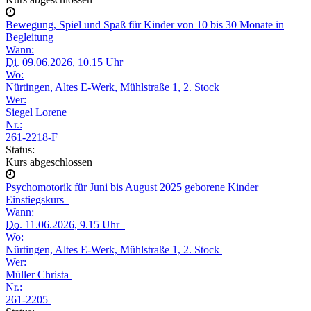
Bewegung, Spiel und Spaß für Kinder von 10 bis 30 Monate in
Begleitung
Wann:
Di.
09.06.2026, 10.15 Uhr
Wo:
Nürtingen, Altes E-Werk, Mühlstraße 1, 2. Stock
Wer:
Siegel Lorene
Nr.:
261-2218-F
Status:
Kurs abgeschlossen
Psychomotorik für Juni bis August 2025 geborene Kinder
Einstiegskurs
Wann:
Do.
11.06.2026, 9.15 Uhr
Wo:
Nürtingen, Altes E-Werk, Mühlstraße 1, 2. Stock
Wer:
Müller Christa
Nr.:
261-2205