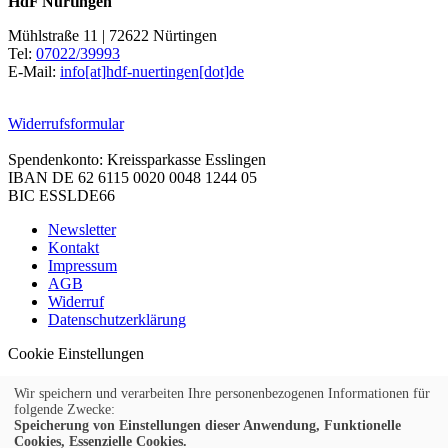
HdF Nürtingen
Mühlstraße 11 | 72622 Nürtingen
Tel:
07022/39993
E-Mail:
info[at]hdf-nuertingen[dot]de
Widerrufsformular
Spendenkonto: Kreissparkasse Esslingen
IBAN DE 62 6115 0020 0048 1244 05
BIC ESSLDE66
Newsletter
Kontakt
Impressum
AGB
Widerruf
Datenschutzerklärung
Cookie Einstellungen
Wir speichern und verarbeiten Ihre personenbezogenen Informationen für
folgende Zwecke:
Speicherung von Einstellungen dieser Anwendung, Funktionelle
© 2026 Kubus Software GmbH
Cookies, Essenzielle Cookies.