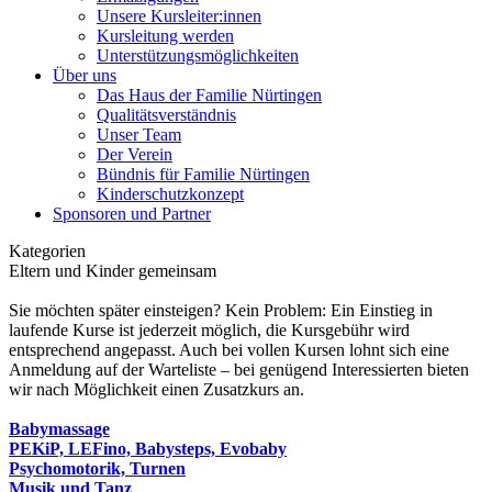
Unsere Kursleiter:innen
Kursleitung werden
Unterstützungsmöglichkeiten
Über uns
Das Haus der Familie Nürtingen
Qualitätsverständnis
Unser Team
Der Verein
Bündnis für Familie Nürtingen
Kinderschutzkonzept
Sponsoren und Partner
Kategorien
Eltern und Kinder gemeinsam
Sie möchten später einsteigen? Kein Problem: Ein Einstieg in
laufende Kurse ist jederzeit möglich, die Kursgebühr wird
entsprechend angepasst. Auch bei vollen Kursen lohnt sich eine
Anmeldung auf der Warteliste – bei genügend Interessierten bieten
wir nach Möglichkeit einen Zusatzkurs an.
Babymassage
PEKiP, LEFino, Babysteps, Evobaby
Psychomotorik, Turnen
Musik und Tanz