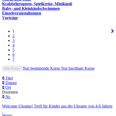
Krabbelgruppen, Spielkreise, Minikindi
Baby- und Kleinkindschwimmen
Einzelveranstaltungen
Vorträge
1
2
3
4
5
6
7
Nur beginnende Kurse
Nur buchbare Kurse
Alle Kurse
Titel
Datum
Ort
Dozenten
Nr.
Welcome Ukraine! Treff für Kinder aus der Ukraine von 4-6 Jahren
Wann: