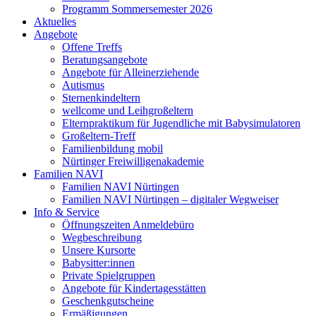
Programm Sommersemester 2026
Aktuelles
Angebote
Offene Treffs
Beratungsangebote
Angebote für Alleinerziehende
Autismus
Sternenkindeltern
wellcome und Leihgroßeltern
Elternpraktikum für Jugendliche mit Babysimulatoren
Großeltern-Treff
Familienbildung mobil
Nürtinger Freiwilligenakademie
Familien NAVI
Familien NAVI Nürtingen
Familien NAVI Nürtingen – digitaler Wegweiser
Info & Service
Öffnungszeiten Anmeldebüro
Wegbeschreibung
Unsere Kursorte
Babysitter:innen
Private Spielgruppen
Angebote für Kindertagesstätten
Geschenkgutscheine
Ermäßigungen