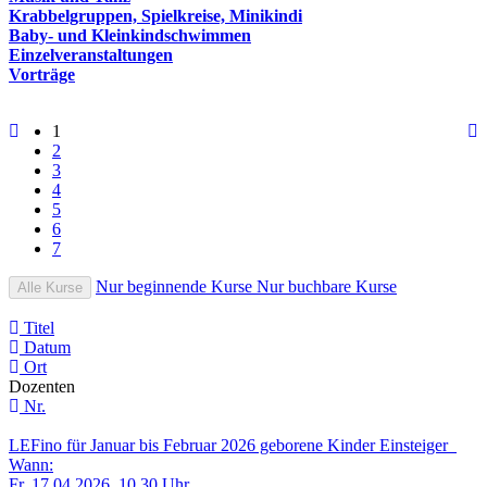
Krabbelgruppen, Spielkreise, Minikindi
Baby- und Kleinkindschwimmen
Einzelveranstaltungen
Vorträge
1
2
3
4
5
6
7
Nur beginnende Kurse
Nur buchbare Kurse
Alle Kurse
Titel
Datum
Ort
Dozenten
Nr.
LEFino für Januar bis Februar 2026 geborene Kinder Einsteiger
Wann:
Fr.
17.04.2026, 10.30 Uhr