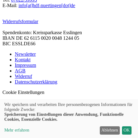
E-Mail:
info[at]hdf-nuertingen[dot]de
Widerrufsformular
Spendenkonto: Kreissparkasse Esslingen
IBAN DE 62 6115 0020 0048 1244 05
BIC ESSLDE66
Newsletter
Kontakt
Impressum
AGB
Widerruf
Datenschutzerklärung
Cookie Einstellungen
Wir speichern und verarbeiten Ihre personenbezogenen Informationen für
folgende Zwecke:
Speicherung von Einstellungen dieser Anwendung, Funktionelle
© 2026 Kubus Software GmbH
Cookies, Essenzielle Cookies.
Mehr erfahren
Ablehnen
OK