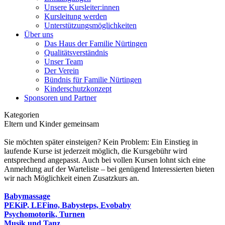
Unsere Kursleiter:innen
Kursleitung werden
Unterstützungsmöglichkeiten
Über uns
Das Haus der Familie Nürtingen
Qualitätsverständnis
Unser Team
Der Verein
Bündnis für Familie Nürtingen
Kinderschutzkonzept
Sponsoren und Partner
Kategorien
Eltern und Kinder gemeinsam
Sie möchten später einsteigen? Kein Problem: Ein Einstieg in
laufende Kurse ist jederzeit möglich, die Kursgebühr wird
entsprechend angepasst. Auch bei vollen Kursen lohnt sich eine
Anmeldung auf der Warteliste – bei genügend Interessierten bieten
wir nach Möglichkeit einen Zusatzkurs an.
Babymassage
PEKiP, LEFino, Babysteps, Evobaby
Psychomotorik, Turnen
Musik und Tanz