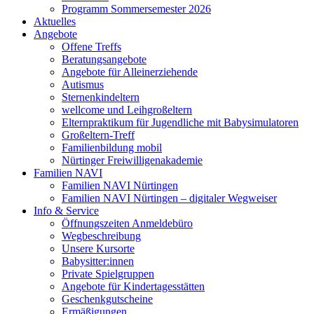
Programm Sommersemester 2026
Aktuelles
Angebote
Offene Treffs
Beratungsangebote
Angebote für Alleinerziehende
Autismus
Sternenkindeltern
wellcome und Leihgroßeltern
Elternpraktikum für Jugendliche mit Babysimulatoren
Großeltern-Treff
Familienbildung mobil
Nürtinger Freiwilligenakademie
Familien NAVI
Familien NAVI Nürtingen
Familien NAVI Nürtingen – digitaler Wegweiser
Info & Service
Öffnungszeiten Anmeldebüro
Wegbeschreibung
Unsere Kursorte
Babysitter:innen
Private Spielgruppen
Angebote für Kindertagesstätten
Geschenkgutscheine
Ermäßigungen