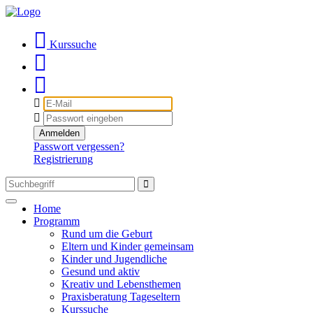
Kurssuche
E-
Mail
Passwort
Anmelden
Passwort vergessen?
Registrierung
Toggle
Home
navigation
Programm
Rund um die Geburt
Eltern und Kinder gemeinsam
Kinder und Jugendliche
Gesund und aktiv
Kreativ und Lebensthemen
Praxisberatung Tageseltern
Kurssuche