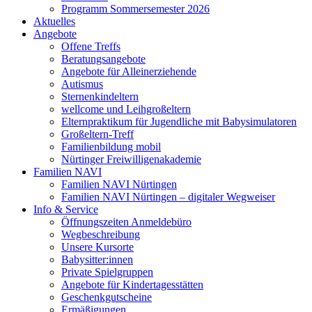
Programm Sommersemester 2026
Aktuelles
Angebote
Offene Treffs
Beratungsangebote
Angebote für Alleinerziehende
Autismus
Sternenkindeltern
wellcome und Leihgroßeltern
Elternpraktikum für Jugendliche mit Babysimulatoren
Großeltern-Treff
Familienbildung mobil
Nürtinger Freiwilligenakademie
Familien NAVI
Familien NAVI Nürtingen
Familien NAVI Nürtingen – digitaler Wegweiser
Info & Service
Öffnungszeiten Anmeldebüro
Wegbeschreibung
Unsere Kursorte
Babysitter:innen
Private Spielgruppen
Angebote für Kindertagesstätten
Geschenkgutscheine
Ermäßigungen