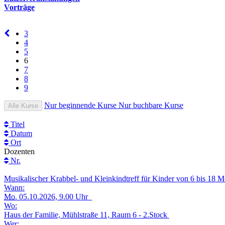
Vorträge
3
4
5
6
7
8
9
Nur beginnende Kurse
Nur buchbare Kurse
Alle Kurse
Titel
Datum
Ort
Dozenten
Nr.
Musikalischer Krabbel- und Kleinkindtreff für Kinder von 6 bis 18
Wann:
Mo.
05.10.2026, 9.00 Uhr
Wo:
Haus der Familie, Mühlstraße 11, Raum 6 - 2.Stock
Wer: