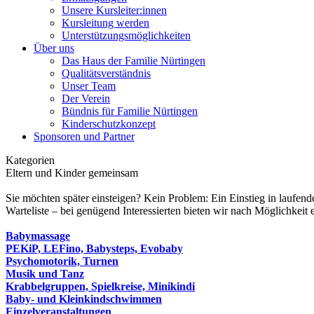
Unsere Kursleiter:innen
Kursleitung werden
Unterstützungsmöglichkeiten
Über uns
Das Haus der Familie Nürtingen
Qualitätsverständnis
Unser Team
Der Verein
Bündnis für Familie Nürtingen
Kinderschutzkonzept
Sponsoren und Partner
Kategorien
Eltern und Kinder gemeinsam
Sie möchten später einsteigen? Kein Problem: Ein Einstieg in laufend
Warteliste – bei genügend Interessierten bieten wir nach Möglichkeit 
Babymassage
PEKiP, LEFino, Babysteps, Evobaby
Psychomotorik, Turnen
Musik und Tanz
Krabbelgruppen, Spielkreise, Minikindi
Baby- und Kleinkindschwimmen
Einzelveranstaltungen