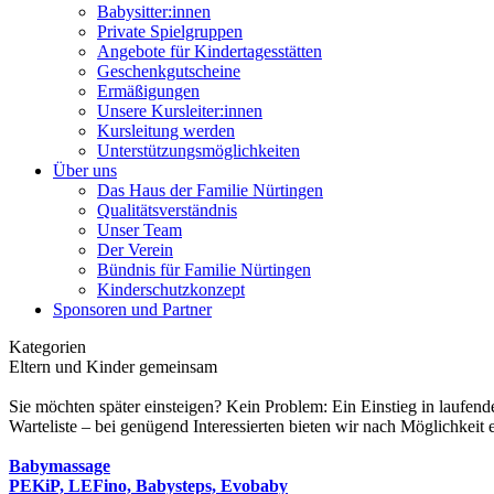
Babysitter:innen
Private Spielgruppen
Angebote für Kindertagesstätten
Geschenkgutscheine
Ermäßigungen
Unsere Kursleiter:innen
Kursleitung werden
Unterstützungsmöglichkeiten
Über uns
Das Haus der Familie Nürtingen
Qualitätsverständnis
Unser Team
Der Verein
Bündnis für Familie Nürtingen
Kinderschutzkonzept
Sponsoren und Partner
Kategorien
Eltern und Kinder gemeinsam
Sie möchten später einsteigen? Kein Problem: Ein Einstieg in laufend
Warteliste – bei genügend Interessierten bieten wir nach Möglichkeit 
Babymassage
PEKiP, LEFino, Babysteps, Evobaby