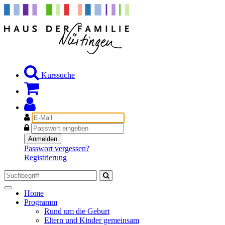
Kurssuche
E-
Mail
Passwort
Anmelden
Passwort vergessen?
Registrierung
Toggle
Home
navigation
Programm
Rund um die Geburt
Eltern und Kinder gemeinsam