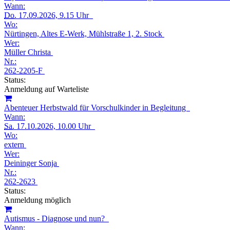
Wann:
Do.
17.09.2026, 9.15 Uhr
Wo:
Nürtingen, Altes E-Werk, Mühlstraße 1, 2. Stock
Wer:
Müller Christa
Nr.:
262-2205-F
Status:
Anmeldung auf Warteliste
Abenteuer Herbstwald für Vorschulkinder in Begleitung
Wann:
Sa.
17.10.2026, 10.00 Uhr
Wo:
extern
Wer:
Deininger Sonja
Nr.:
262-2623
Status:
Anmeldung möglich
Autismus - Diagnose und nun?
Wann: