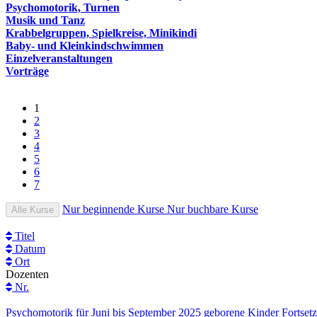
Psychomotorik, Turnen
Musik und Tanz
Krabbelgruppen, Spielkreise, Minikindi
Baby- und Kleinkindschwimmen
Einzelveranstaltungen
Vorträge
1
2
3
4
5
6
7
Nur beginnende Kurse
Nur buchbare Kurse
Alle Kurse
Titel
Datum
Ort
Dozenten
Nr.
Psychomotorik für Juni bis September 2025 geborene Kinder Fortse