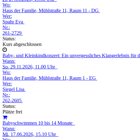
Wo:
Haus der Familie, Mühlstraße 11, Raum 11 - DG
Wer:
Spahr Eva
Nr.:
261-2729
Status:
Kurs abgeschlossen
Baby- und Kleinkindkonzert: Ein unvergessliches Klangerlebnis für 
Wann:
So.
29.11.2026, 11.00 Uhr
Wo:
Haus der Familie, Mühlstraße 11, Raum 1 - EG
Wer:
Siegel Lisa
Nr.:
262-2605
Status:
Plätze frei
Babyschwimmen 10 bis 14 Monate
Wann:
Mi.
17.06.2026, 15.10 Uhr
Wo: