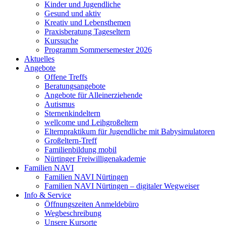
Kinder und Jugendliche
Gesund und aktiv
Kreativ und Lebensthemen
Praxisberatung Tageseltern
Kurssuche
Programm Sommersemester 2026
Aktuelles
Angebote
Offene Treffs
Beratungsangebote
Angebote für Alleinerziehende
Autismus
Sternenkindeltern
wellcome und Leihgroßeltern
Elternpraktikum für Jugendliche mit Babysimulatoren
Großeltern-Treff
Familienbildung mobil
Nürtinger Freiwilligenakademie
Familien NAVI
Familien NAVI Nürtingen
Familien NAVI Nürtingen – digitaler Wegweiser
Info & Service
Öffnungszeiten Anmeldebüro
Wegbeschreibung
Unsere Kursorte