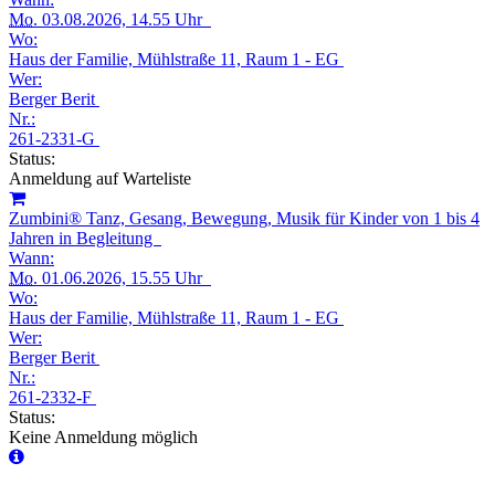
Mo.
03.08.2026, 14.55 Uhr
Wo:
Haus der Familie, Mühlstraße 11, Raum 1 - EG
Wer:
Berger Berit
Nr.:
261-2331-G
Status:
Anmeldung auf Warteliste
Zumbini® Tanz, Gesang, Bewegung, Musik für Kinder von 1 bis 4
Jahren in Begleitung
Wann:
Mo.
01.06.2026, 15.55 Uhr
Wo:
Haus der Familie, Mühlstraße 11, Raum 1 - EG
Wer:
Berger Berit
Nr.:
261-2332-F
Status:
Keine Anmeldung möglich