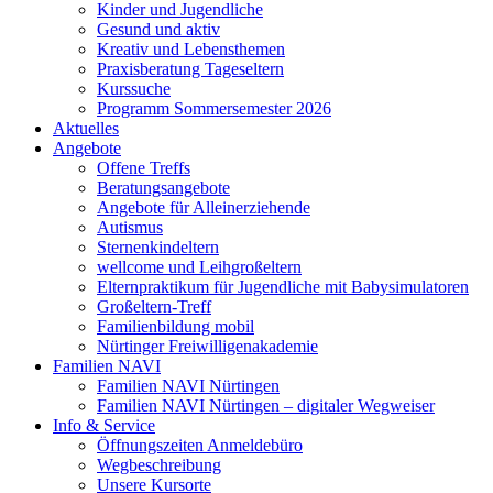
Kinder und Jugendliche
Gesund und aktiv
Kreativ und Lebensthemen
Praxisberatung Tageseltern
Kurssuche
Programm Sommersemester 2026
Aktuelles
Angebote
Offene Treffs
Beratungsangebote
Angebote für Alleinerziehende
Autismus
Sternenkindeltern
wellcome und Leihgroßeltern
Elternpraktikum für Jugendliche mit Babysimulatoren
Großeltern-Treff
Familienbildung mobil
Nürtinger Freiwilligenakademie
Familien NAVI
Familien NAVI Nürtingen
Familien NAVI Nürtingen – digitaler Wegweiser
Info & Service
Öffnungszeiten Anmeldebüro
Wegbeschreibung
Unsere Kursorte