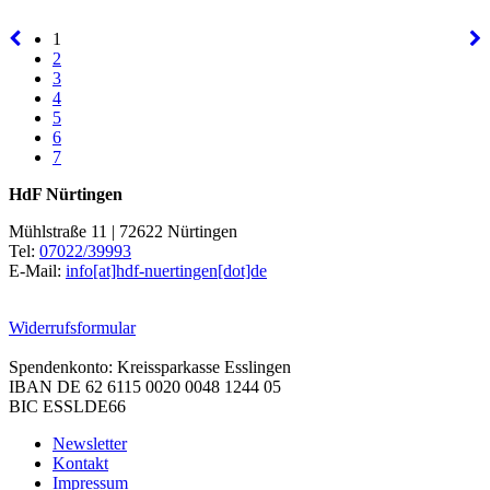
1
2
3
4
5
6
7
HdF Nürtingen
Mühlstraße 11 | 72622 Nürtingen
Tel:
07022/39993
E-Mail:
info[at]hdf-nuertingen[dot]de
Widerrufsformular
Spendenkonto: Kreissparkasse Esslingen
IBAN DE 62 6115 0020 0048 1244 05
BIC ESSLDE66
Newsletter
Kontakt
Impressum