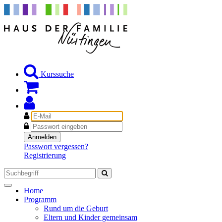
Kurssuche
E-
Mail
Passwort
Anmelden
Passwort vergessen?
Registrierung
Toggle
Home
navigation
Programm
Rund um die Geburt
Eltern und Kinder gemeinsam