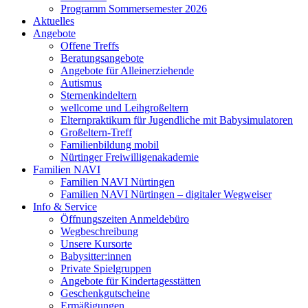
Programm Sommersemester 2026
Aktuelles
Angebote
Offene Treffs
Beratungsangebote
Angebote für Alleinerziehende
Autismus
Sternenkindeltern
wellcome und Leihgroßeltern
Elternpraktikum für Jugendliche mit Babysimulatoren
Großeltern-Treff
Familienbildung mobil
Nürtinger Freiwilligenakademie
Familien NAVI
Familien NAVI Nürtingen
Familien NAVI Nürtingen – digitaler Wegweiser
Info & Service
Öffnungszeiten Anmeldebüro
Wegbeschreibung
Unsere Kursorte
Babysitter:innen
Private Spielgruppen
Angebote für Kindertagesstätten
Geschenkgutscheine
Ermäßigungen