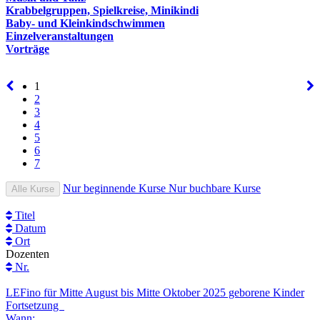
Krabbelgruppen, Spielkreise, Minikindi
Baby- und Kleinkindschwimmen
Einzelveranstaltungen
Vorträge
1
2
3
4
5
6
7
Nur beginnende Kurse
Nur buchbare Kurse
Alle Kurse
Titel
Datum
Ort
Dozenten
Nr.
LEFino für Mitte August bis Mitte Oktober 2025 geborene Kinder
Fortsetzung
Wann: