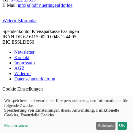
E-Mail:
info[at]hdf-nuertingen[dot]de
Widerrufsformular
Spendenkonto: Kreissparkasse Esslingen
IBAN DE 62 6115 0020 0048 1244 05
BIC ESSLDE66
Newsletter
Kontakt
Impressum
AGB
Widerruf
Datenschutzerklärung
Cookie Einstellungen
Wir speichern und verarbeiten Ihre personenbezogenen Informationen für
folgende Zwecke:
Speicherung von Einstellungen dieser Anwendung, Funktionelle
© 2026 Kubus Software GmbH
Cookies, Essenzielle Cookies.
Mehr erfahren
Ablehnen
OK