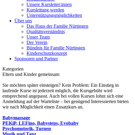
Unsere Kursleiter:innen
Kursleitung werden
Unterstützungsmöglichkeiten
Über uns
Das Haus der Familie Nürtingen
Qualitätsverständnis
Unser Team
Der Verein
Bündnis für Familie Nürtingen
Kinderschutzkonzept
Sponsoren und Partner
Kategorien
Eltern und Kinder gemeinsam
Sie möchten später einsteigen? Kein Problem: Ein Einstieg in
laufende Kurse ist jederzeit möglich, die Kursgebühr wird
entsprechend angepasst. Auch bei vollen Kursen lohnt sich eine
Anmeldung auf der Warteliste – bei genügend Interessierten bieten
wir nach Möglichkeit einen Zusatzkurs an.
Babymassage
PEKiP, LEFino, Babysteps, Evobaby
Psychomotorik, Turnen
Musik und Tanz