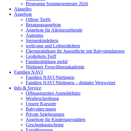
Programm Sommersemester 2026
Aktuelles
Angebote
Offene Treffs
Beratungsangebote
Angebote für Alleinerziehende
Autismus
Sternenkindeltern
wellcome und Leihgroßeltern
Elternpraktikum für Jugendliche mit Babysimulatoren
Großeltern-Treff
Familienbildung mobil
Nürtinger Freiwilligenakademie
Familien NAVI
Familien NAVI Nürtingen
Familien NAVI Nürtingen – digitaler Wegweiser
Info & Service
Öffnungszeiten Anmeldebüro
Wegbeschreibung
Unsere Kursorte
Babysitter:innen
Private Spielgruppen
Angebote für Kindertagesstätten
Geschenkgutscheine
Ermäßigungen