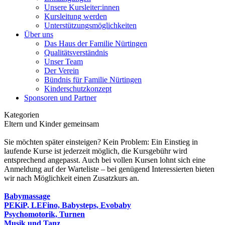
Unsere Kursleiter:innen
Kursleitung werden
Unterstützungsmöglichkeiten
Über uns
Das Haus der Familie Nürtingen
Qualitätsverständnis
Unser Team
Der Verein
Bündnis für Familie Nürtingen
Kinderschutzkonzept
Sponsoren und Partner
Kategorien
Eltern und Kinder gemeinsam
Sie möchten später einsteigen? Kein Problem: Ein Einstieg in
laufende Kurse ist jederzeit möglich, die Kursgebühr wird
entsprechend angepasst. Auch bei vollen Kursen lohnt sich eine
Anmeldung auf der Warteliste – bei genügend Interessierten bieten
wir nach Möglichkeit einen Zusatzkurs an.
Babymassage
PEKiP, LEFino, Babysteps, Evobaby
Psychomotorik, Turnen
Musik und Tanz