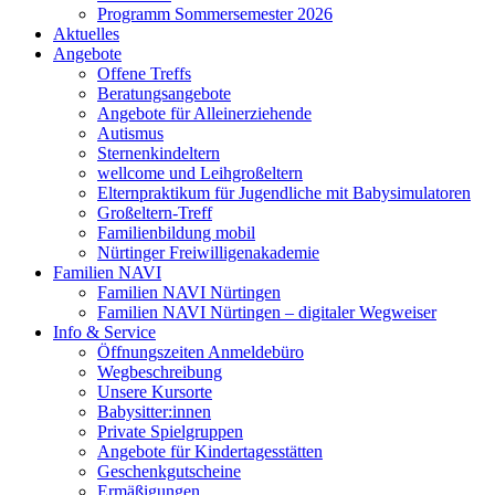
Programm Sommersemester 2026
Aktuelles
Angebote
Offene Treffs
Beratungsangebote
Angebote für Alleinerziehende
Autismus
Sternenkindeltern
wellcome und Leihgroßeltern
Elternpraktikum für Jugendliche mit Babysimulatoren
Großeltern-Treff
Familienbildung mobil
Nürtinger Freiwilligenakademie
Familien NAVI
Familien NAVI Nürtingen
Familien NAVI Nürtingen – digitaler Wegweiser
Info & Service
Öffnungszeiten Anmeldebüro
Wegbeschreibung
Unsere Kursorte
Babysitter:innen
Private Spielgruppen
Angebote für Kindertagesstätten
Geschenkgutscheine
Ermäßigungen