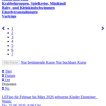
Krabbelgruppen, Spielkreise, Minikindi
Baby- und Kleinkindschwimmen
Einzelveranstaltungen
Vorträge
1
2
3
4
5
6
7
Nur beginnende Kurse
Nur buchbare Kurse
Alle Kurse
Titel
Datum
Ort
Dozenten
Nr.
LEFino für Februar bis März 2026 geborene Kinder Einsteiger
Wann:
Do.
25.06.2026, 9.00 Uhr