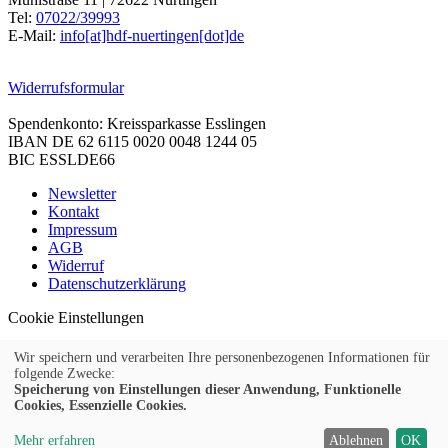
Tel:
07022/39993
E-Mail:
info[at]hdf-nuertingen[dot]de
Widerrufsformular
Spendenkonto: Kreissparkasse Esslingen
IBAN DE 62 6115 0020 0048 1244 05
BIC ESSLDE66
Newsletter
Kontakt
Impressum
AGB
Widerruf
Datenschutzerklärung
Cookie Einstellungen
Wir speichern und verarbeiten Ihre personenbezogenen Informationen für
folgende Zwecke:
Speicherung von Einstellungen dieser Anwendung, Funktionelle
© 2026 Kubus Software GmbH
Cookies, Essenzielle Cookies.
Mehr erfahren
Ablehnen
OK